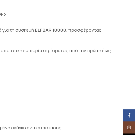
ΦΈΣ
ά για τη συσκευή
ELFBAR 10000
, προσφέροντας
νοποιητική εμπειρία ατμίσματος από την πρώτη έως
Face
μένη ανάγκη αντικατάστασης.
Insta