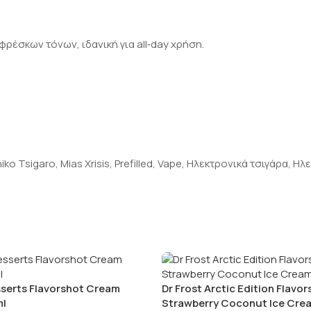
ρέσκων τόνων, ιδανική για all‑day χρήση.
niko Tsigaro
,
Mias Xrisis
,
Prefilled
,
Vape
,
Ηλεκτρονικά τσιγάρα
,
Ηλε
sserts Flavorshot Cream
Dr Frost Arctic Edition Flavo
l
Strawberry Coconut Ice Cre