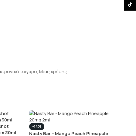
TikTo
κτρονικό τσιγάρο
,
Μιας χρήσης
rshot
-14%
am 30ml
Nasty Bar – Mango Peach Pineapple