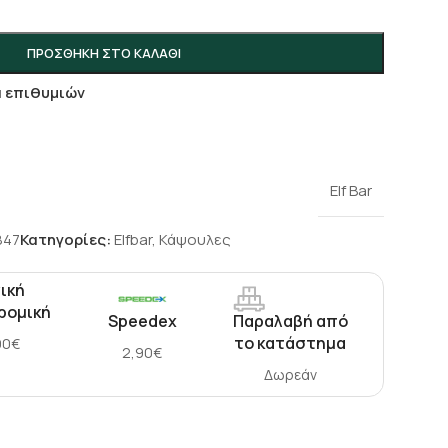
ΠΡΟΣΘΉΚΗ ΣΤΟ ΚΑΛΆΘΙ
α επιθυμιών
Elf Bar
847
Κατηγορίες:
Elfbar
,
Κάψουλες
ική
ρομική
Speedex
Παραλαβή από
το κατάστημα
90€
2,90€
Δωρεάν