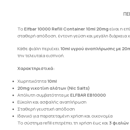
ΠΕ
Το
Elfbar 10000 Refill Container 10ml 20mg
είναι η ε
σταθερή απόδοση, έντονη γεύση και μεγάλη διάρκεια 
Κάθε φιάλη περιέχει
10ml υγρού αναπλήρωσης με 20
την τελευταία εισπνοή.
Χαρακτηριστικά:
Χωρητικότητα
10ml
20mg νικοτίνη αλάτων (Nic Salts)
Απόλυτη συμβατότητα με
ELFBAR ΕΒ10000
Εύκολη και ασφαλής αναπλήρωση
Σταθερή γευστική απόδοση
Ιδανικό για παρατεταμένη χρήση και οικονομία
Το σύστημα refill επιτρέπει τη χρήση έως και
3 φιαλών