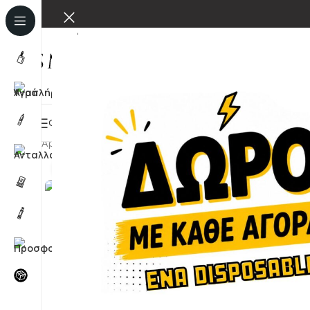
ΌΛΕΣ ΟΙ ΚΑΤΗΓΟΡΊΕΣ
BUNDLES
HOME
ΚΑΤΆΣΤΗΜΑ
ΕΠΙΚΟ
Αρχική σελίδα
/
Μιας Χρήσης & Κάψουλες
/
Κάψουλες
/
El
Κλικ για μεγέθυνση