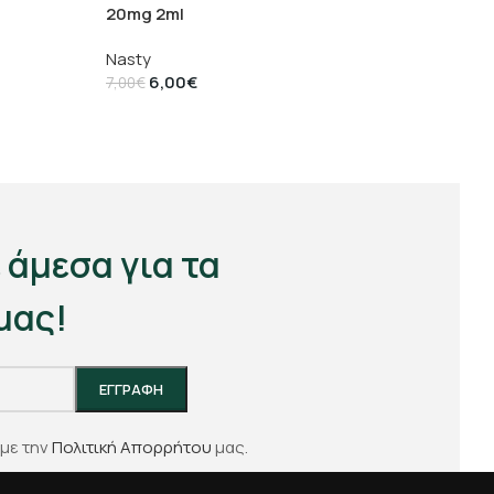
20mg 2ml
Nasty
6,00
€
7,00
€
 άμεσα για τα
μας!
με την
Πολιτική Απορρήτου
μας.