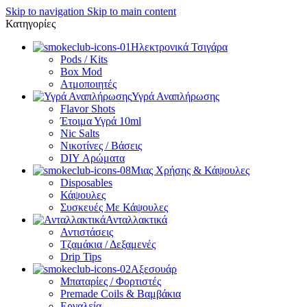
Skip to navigation
Skip to main content
Κατηγορίες
Ηλεκτρονικά Τσιγάρα
Pods / Kits
Box Mod
Ατμοποιητές
Υγρά Αναπλήρωσης
Flavor Shots
Έτοιμα Υγρά 10ml
Nic Salts
Νικοτίνες / Βάσεις
DIY Αρώματα
Μιας Χρήσης & Κάψουλες
Disposables
Κάψουλες
Συσκευές Με Κάψουλες
Ανταλλακτικά
Αντιστάσεις
Τζαμάκια / Δεξαμενές
Drip Tips
Αξεσουάρ
Μπαταρίες / Φορτιστές
Premade Coils & Βαμβάκια
Εργαλεία