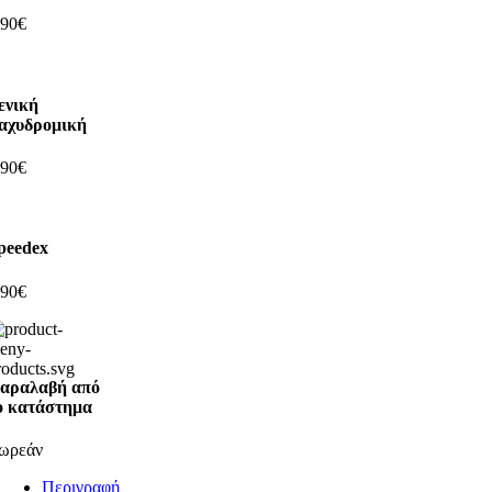
,90€
ενική
αχυδρομική
,90€
peedex
,90€
αραλαβή από
ο κατάστημα
ωρεάν
Περιγραφή