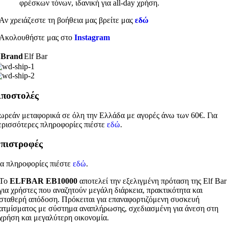
φρέσκων τόνων, ιδανική για all‑day χρήση.
Αν χρειάζεστε τη βοήθεια μας βρείτε μας
εδώ
Ακολουθήστε μας στο
Instagram
Brand
Elf Bar
ποστολές
ωρεάν μεταφορικά σε όλη την Ελλάδα με αγορές άνω των 60€. Για
ερισσότερες πληροφορίες πιέστε
εδώ
.
πιστροφές
ια πληροφορίες πιέστε
εδώ
.
Το
ELFBAR EB10000
αποτελεί την εξελιγμένη πρόταση της Elf Bar
για χρήστες που αναζητούν μεγάλη διάρκεια, πρακτικότητα και
σταθερή απόδοση. Πρόκειται για επαναφορτιζόμενη συσκευή
ατμίσματος με σύστημα αναπλήρωσης, σχεδιασμένη για άνεση στη
χρήση και μεγαλύτερη οικονομία.