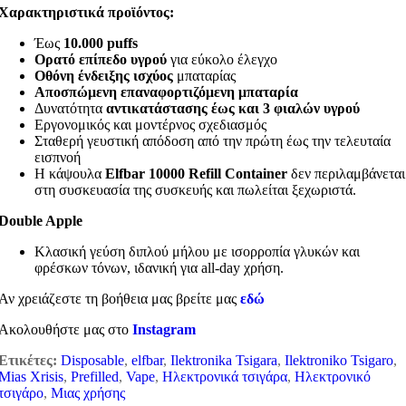
Χαρακτηριστικά προϊόντος:
Έως
10.000 puffs
Ορατό επίπεδο υγρού
για εύκολο έλεγχο
Οθόνη ένδειξης ισχύος
μπαταρίας
Αποσπώμενη επαναφορτιζόμενη μπαταρία
Δυνατότητα
αντικατάστασης έως και 3 φιαλών υγρού
Εργονομικός και μοντέρνος σχεδιασμός
Σταθερή γευστική απόδοση από την πρώτη έως την τελευταία
εισπνοή
Η κάψουλα
Elfbar 10000 Refill Container
δεν περιλαμβάνεται
στη συσκευασία της συσκευής και πωλείται ξεχωριστά.
Double Apple
Κλασική γεύση διπλού μήλου με ισορροπία γλυκών και
φρέσκων τόνων, ιδανική για all‑day χρήση.
Αν χρειάζεστε τη βοήθεια μας βρείτε μας
εδώ
Ακολουθήστε μας στο
Instagram
Ετικέτες:
Disposable
,
elfbar
,
Ilektronika Tsigara
,
Ilektroniko Tsigaro
,
Mias Xrisis
,
Prefilled
,
Vape
,
Ηλεκτρονικά τσιγάρα
,
Ηλεκτρονικό
τσιγάρο
,
Μιας χρήσης