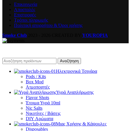
Επικοινωνία
Αποστολές
Επιστροφές
Τρόποι πληρωμής
Πολιτική απορρήτου & Όροι χρήσης
Smoke Club
2023 - 2026 CREATED BY
YOUROPIA
.
Αναζήτηση
Ηλεκτρονικά Τσιγάρα
Pods / Kits
Box Mod
Ατμοποιητές
Υγρά Αναπλήρωσης
Flavor Shots
Έτοιμα Υγρά 10ml
Nic Salts
Νικοτίνες / Βάσεις
DIY Αρώματα
Μιας Χρήσης & Κάψουλες
Disposables