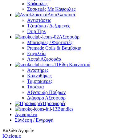
Κάψουλες
Συσκευές Με Κάψουλες
Ανταλλακτικά
Αντιστάσεις
Τζαμάκια / Δεξαμενές
Drip Tips
Αξεσουάρ
Μπαταρίες / Φορτιστές
Premade Coils & Βαμβάκια
Εργαλεία
Λοιπά Αξεσουάρ
Είδη Καπνιστού
Αναπτήρες
Καπνοθήκες
Ταμπακιέρες
Τασάκια
Αξεσουάρ Πούρων
Διάφορα Αξεσουάρ
Προσφορές
Bundles
Αγαπημένα
Σύνδεση / Εγγραφή
Καλάθι Αγορών
Κλείσιμο