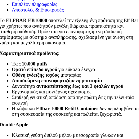
Επιπλέον πληροφορίες
Αποστολές & Επιστροφές
Το
ELFBAR EB10000
αποτελεί την εξελιγμένη πρόταση της Elf Bar
για χρήστες που αναζητούν μεγάλη διάρκεια, πρακτικότητα και
σταθερή απόδοση. Πρόκειται για επαναφορτιζόμενη συσκευή
ατμίσματος με σύστημα αναπλήρωσης, σχεδιασμένη για άνεση στη
χρήση και μεγαλύτερη οικονομία.
Χαρακτηριστικά προϊόντος:
Έως
10.000 puffs
Ορατό επίπεδο υγρού
για εύκολο έλεγχο
Οθόνη ένδειξης ισχύος
μπαταρίας
Αποσπώμενη επαναφορτιζόμενη μπαταρία
Δυνατότητα
αντικατάστασης έως και 3 φιαλών υγρού
Εργονομικός και μοντέρνος σχεδιασμός
Σταθερή γευστική απόδοση από την πρώτη έως την τελευταία
εισπνοή
Η κάψουλα
Elfbar 10000 Refill Container
δεν περιλαμβάνεται
στη συσκευασία της συσκευής και πωλείται ξεχωριστά.
Double Apple
Κλασική γεύση διπλού μήλου με ισορροπία γλυκών και