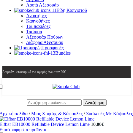
Λοιπά Αξεσουάρ
Είδη Καπνιστού
Αναπτήρες
Καπνοθήκες
Ταμπακιέρες
Τασάκια
Αξεσουάρ Πούρων
Διάφορα Αξεσουάρ
Προσφορές
Bundles
Δωρεάν μεταφορικά για αγορές άνω των 29€.
Αναζήτηση
Αρχική σελίδα
/
Μιας Χρήσης & Κάψουλες
/
Συσκευές Με Κάψουλες
Elfbar EB10000 Refillable Device Lemon Lime
10,00
€
Επιστροφή στα προϊόντα