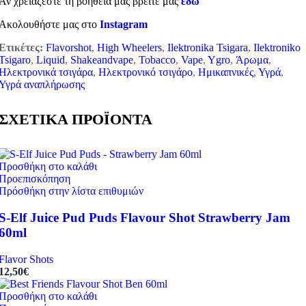
Αν χρειάζεστε τη βοήθεια μας βρείτε μας
εδώ
Ακολουθήστε μας στο
Instagram
Ετικέτες:
Flavorshot
,
High Wheelers
,
Ilektronika Tsigara
,
Ilektroniko
Tsigaro
,
Liquid
,
Shakeandvape
,
Tobacco
,
Vape
,
Ygro
,
Άρωμα
,
Ηλεκτρονικά τσιγάρα
,
Ηλεκτρονικό τσιγάρο
,
Ημικαπνικές
,
Υγρά
,
Υγρά αναπλήρωσης
ΣΧΕΤΙΚΑ ΠΡΟΪΟΝΤΑ
Προσθήκη στο καλάθι
Προεπισκόπηση
Πρόσθήκη στην λίστα επιθυμιών
S-Elf Juice Pud Puds Flavour Shot Strawberry Jam
60ml
Flavor Shots
12,50
€
Προσθήκη στο καλάθι