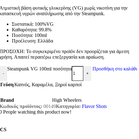
Ατμιστική βάση φυτικής γλυκερίνης (VG) χωρίς νικοτίνη για την
κατασκευή υγρών αναπλήρωσης από την Steampunk.
Συστατικά: 100%VG
Καθαρότητα: 99.8%
Ποσότητα: 100ml
Προέλευση: Ελλάδα
ΠΡΟΣΟΧΗ: Το συγκεκριμένο προϊόν δεν προορίζεται για άμεση
χρήση. Απαιτεί περαιτέρω επεξεργασία και αραίωση.
Steampunk VG 100ml ποσότητα
Προσθήκη στο καλάθι
-
+
Γεύση
Καπνός
,
Καραμέλα
,
Ξηροί καρποί
Brand
High Wheelers
Κωδικός προϊόντος:
00149
Κατηγορία:
Flavor Shots
0
People watching this product now!
CS