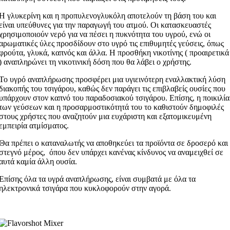
Η γλυκερίνη και η προπυλενογλυκόλη αποτελούν τη βάση του και
είναι υπεύθυνες για την παραγωγή του ατμού. Οι κατασκευαστές
χρησιμοποιούν νερό για να πέσει η πυκνότητα του υγρού, ενώ οι
αρωματικές ύλες προσδίδουν στο υγρό τις επιθυμητές γεύσεις, όπως
φρούτα, γλυκά, καπνός και άλλα. Η προσθήκη νικοτίνης ( προαιρετικά
) αναπληρώνει τη νικοτινική δόση που θα λάβει ο χρήστης.
Το υγρό αναπλήρωσης προσφέρει μια υγιεινότερη εναλλακτική λύση
διακοπής του τσιγάρου, καθώς δεν παράγει τις επιβλαβείς ουσίες που
υπάρχουν στον καπνό του παραδοσιακού τσιγάρου. Επίσης, η ποικιλία
των γεύσεων και η προσαρμοστικότητά του το καθιστούν δημοφιλές
στους χρήστες που αναζητούν μια ευχάριστη και εξατομικευμένη
εμπειρία ατμίσματος.
Θα πρέπει ο καταναλωτής να αποθηκεύει τα προϊόντα σε δροσερό και
στεγνό μέρος, όπου δεν υπάρχει κανένας κίνδυνος να αναμειχθεί σε
αυτά καμία άλλη ουσία.
Επίσης όλα τα υγρά αναπλήρωσης, είναι συμβατά με όλα τα
ηλεκτρονικά τσιγάρα που κυκλοφορούν στην αγορά.