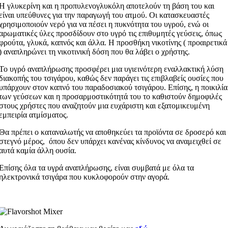
Η γλυκερίνη και η προπυλενογλυκόλη αποτελούν τη βάση του και
είναι υπεύθυνες για την παραγωγή του ατμού. Οι κατασκευαστές
χρησιμοποιούν νερό για να πέσει η πυκνότητα του υγρού, ενώ οι
αρωματικές ύλες προσδίδουν στο υγρό τις επιθυμητές γεύσεις, όπως
φρούτα, γλυκά, καπνός και άλλα. Η προσθήκη νικοτίνης ( προαιρετικά
) αναπληρώνει τη νικοτινική δόση που θα λάβει ο χρήστης.
Το υγρό αναπλήρωσης προσφέρει μια υγιεινότερη εναλλακτική λύση
διακοπής του τσιγάρου, καθώς δεν παράγει τις επιβλαβείς ουσίες που
υπάρχουν στον καπνό του παραδοσιακού τσιγάρου. Επίσης, η ποικιλία
των γεύσεων και η προσαρμοστικότητά του το καθιστούν δημοφιλές
στους χρήστες που αναζητούν μια ευχάριστη και εξατομικευμένη
εμπειρία ατμίσματος.
Θα πρέπει ο καταναλωτής να αποθηκεύει τα προϊόντα σε δροσερό και
στεγνό μέρος, όπου δεν υπάρχει κανένας κίνδυνος να αναμειχθεί σε
αυτά καμία άλλη ουσία.
Επίσης όλα τα υγρά αναπλήρωσης, είναι συμβατά με όλα τα
ηλεκτρονικά τσιγάρα που κυκλοφορούν στην αγορά.