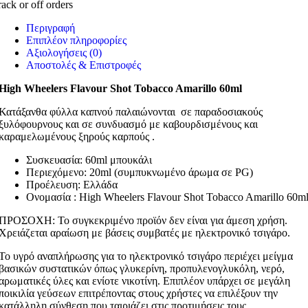
rack or off orders
Περιγραφή
Επιπλέον πληροφορίες
Αξιολογήσεις (0)
Αποστολές & Επιστροφές
High Wheelers Flavour Shot Tobacco Amarillo 60ml
Κατάξανθα
φύλλα καπνού παλαιώνονται σε παραδοσιακούς
ξυλόφουρνους και σε συνδυασμό με καβουρδισμένους και
καραμελωμένους ξηρούς καρπούς .
Συσκευασία: 60ml μπουκάλι
Περιεχόμενο: 20ml (συμπυκνωμένο άρωμα σε PG)
Προέλευση: Ελλάδα
Ονομασία : High Wheelers Flavour Shot Tobacco Amarillo 60m
ΠΡΟΣΟΧΗ: Το συγκεκριμένο προϊόν δεν είναι για άμεση χρήση.
Χρειάζεται αραίωση με βάσεις συμβατές με ηλεκτρονικό τσιγάρο.
Το υγρό αναπλήρωσης για το ηλεκτρονικό τσιγάρο περιέχει μείγμα
βασικών συστατικών όπως γλυκερίνη, προπυλενογλυκόλη, νερό,
αρωματικές ύλες και ενίοτε νικοτίνη. Επιπλέον υπάρχει σε μεγάλη
ποικιλία γεύσεων επιτρέποντας στους χρήστες να επιλέξουν την
κατάλληλη σύνθεση που ταιριάζει στις προτιμήσεις τους.