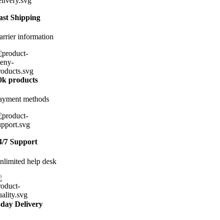
ast Shipping
arrier information
0k products
ayment methods
4/7 Support
nlimited help desk
-day Delivery