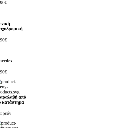
,90€
ενική
αχυδρομική
,90€
peedex
,90€
αραλαβή από
ο κατάστημα
ωρεάν