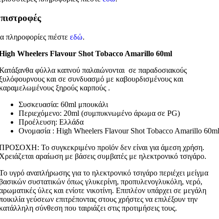
πιστροφές
ια πληροφορίες πιέστε
εδώ
.
High Wheelers Flavour Shot Tobacco Amarillo 60ml
Κατάξανθα
φύλλα καπνού παλαιώνονται σε παραδοσιακούς
ξυλόφουρνους και σε συνδυασμό με καβουρδισμένους και
καραμελωμένους ξηρούς καρπούς .
Συσκευασία: 60ml μπουκάλι
Περιεχόμενο: 20ml (συμπυκνωμένο άρωμα σε PG)
Προέλευση: Ελλάδα
Ονομασία : High Wheelers Flavour Shot Tobacco Amarillo 60m
ΠΡΟΣΟΧΗ: Το συγκεκριμένο προϊόν δεν είναι για άμεση χρήση.
Χρειάζεται αραίωση με βάσεις συμβατές με ηλεκτρονικό τσιγάρο.
Το υγρό αναπλήρωσης για το ηλεκτρονικό τσιγάρο περιέχει μείγμα
βασικών συστατικών όπως γλυκερίνη, προπυλενογλυκόλη, νερό,
αρωματικές ύλες και ενίοτε νικοτίνη. Επιπλέον υπάρχει σε μεγάλη
ποικιλία γεύσεων επιτρέποντας στους χρήστες να επιλέξουν την
κατάλληλη σύνθεση που ταιριάζει στις προτιμήσεις τους.