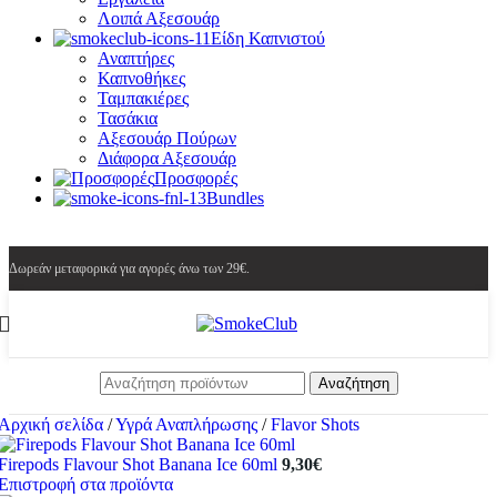
Λοιπά Αξεσουάρ
Είδη Καπνιστού
Αναπτήρες
Καπνοθήκες
Ταμπακιέρες
Τασάκια
Αξεσουάρ Πούρων
Διάφορα Αξεσουάρ
Προσφορές
Bundles
Δωρεάν μεταφορικά για αγορές άνω των 29€.
Αναζήτηση
Αρχική σελίδα
/
Υγρά Αναπλήρωσης
/
Flavor Shots
Firepods Flavour Shot Banana Ice 60ml
9,30
€
Επιστροφή στα προϊόντα