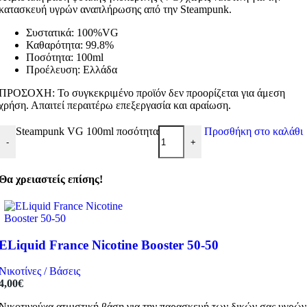
κατασκευή υγρών αναπλήρωσης από την Steampunk.
Συστατικά: 100%VG
Καθαρότητα: 99.8%
Ποσότητα: 100ml
Προέλευση: Ελλάδα
ΠΡΟΣΟΧΗ: Το συγκεκριμένο προϊόν δεν προορίζεται για άμεση
χρήση. Απαιτεί περαιτέρω επεξεργασία και αραίωση.
Steampunk VG 100ml ποσότητα
Προσθήκη στο καλάθι
-
+
Θα χρειαστείς επίσης!
ELiquid France Nicotine Booster 50-50
Νικοτίνες / Βάσεις
4,00
€
Νικοτινούχα ατμιστική βάση για την παρασκευή των δικών σας υγρών