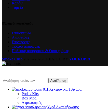
Καλάθι
Ταμείο
Εξυπηρέτηση πελατών
Επικοινωνία
Αποστολές
Επιστροφές
Τρόποι πληρωμής
Πολιτική απορρήτου & Όροι χρήσης
Smoke Club
2023 - 2026 CREATED BY
YOUROPIA
.
Αναζήτηση
Ηλεκτρονικά Τσιγάρα
Pods / Kits
Box Mod
Ατμοποιητές
Υγρά Αναπλήρωσης