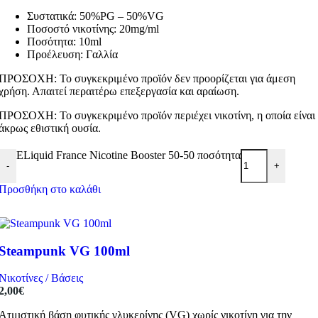
Συστατικά: 50%PG – 50%VG
Ποσοστό νικοτίνης: 20mg/ml
Ποσότητα: 10ml
Προέλευση: Γαλλία
ΠΡΟΣΟΧΗ: Το συγκεκριμένο προϊόν δεν προορίζεται για άμεση
χρήση. Απαιτεί περαιτέρω επεξεργασία και αραίωση.
ΠΡΟΣΟΧΗ: Το συγκεκριμένο προϊόν περιέχει νικοτίνη, η οποία είναι
άκρως εθιστική ουσία.
ELiquid France Nicotine Booster 50-50 ποσότητα
-
+
Προσθήκη στο καλάθι
Steampunk VG 100ml
Νικοτίνες / Βάσεις
2,00
€
Ατμιστική βάση φυτικής γλυκερίνης (VG) χωρίς νικοτίνη για την