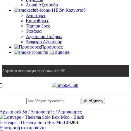
Λοιπά Αξεσουάρ
Είδη Καπνιστού
Αναπτήρες
Καπνοθήκες
Ταμπακιέρες
Τασάκια
Αξεσουάρ Πούρων
Διάφορα Αξεσουάρ
Προσφορές
Bundles
Δωρεάν μεταφορικά για αγορές άνω των 29€.
Αναζήτηση
Αρχική σελίδα
/
Ατμοποιητές
/
Ατμοποιητές
Lostvape - Thelema Solo Box Mod
39,90
€
Επιστροφή στα προϊόντα