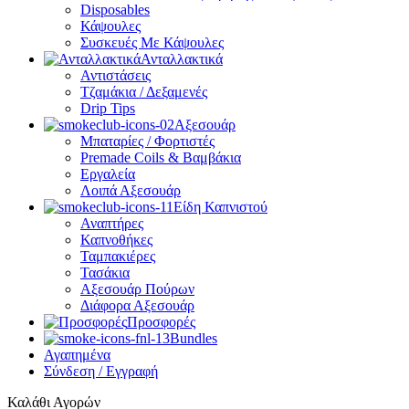
Disposables
Κάψουλες
Συσκευές Με Κάψουλες
Ανταλλακτικά
Αντιστάσεις
Τζαμάκια / Δεξαμενές
Drip Tips
Αξεσουάρ
Μπαταρίες / Φορτιστές
Premade Coils & Βαμβάκια
Εργαλεία
Λοιπά Αξεσουάρ
Είδη Καπνιστού
Αναπτήρες
Καπνοθήκες
Ταμπακιέρες
Τασάκια
Αξεσουάρ Πούρων
Διάφορα Αξεσουάρ
Προσφορές
Bundles
Αγαπημένα
Σύνδεση / Εγγραφή
Καλάθι Αγορών