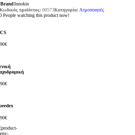
Brand
Innokin
Κωδικός προϊόντος:
00573
Κατηγορία:
Ατμοποιητές
0
People watching this product now!
CS
,90€
ενική
αχυδρομική
,90€
peedex
,90€