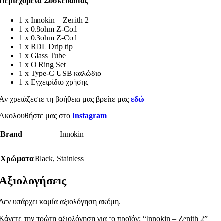
Περιεχόμενα Συσκευασίας
1 x Innokin – Zenith 2
1 x 0.8ohm Z-Coil
1 x 0.3ohm Z-Coil
1 x RDL Drip tip
1 x Glass Tube
1 x O Ring Set
1 x Type-C USB καλώδιο
1 x Εγχειρίδιο χρήσης
Αν χρειάζεστε τη βοήθεια μας βρείτε μας
εδώ
Ακολουθήστε μας στο
Instagram
Brand
Innokin
Χρώματα
Black
,
Stainless
Αξιολογήσεις
Δεν υπάρχει καμία αξιολόγηση ακόμη.
Κάνετε την πρώτη αξιολόγηση για το προϊόν: “Innokin – Zenith 2”