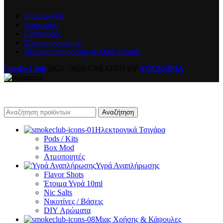
Επικοινωνία
Αποστολές
Επιστροφές
Τρόποι πληρωμής
Πολιτική απορρήτου & Όροι χρήσης
Smoke Club
2023 - 2026 CREATED BY
YOUROPIA
.
Αναζήτηση
Ηλεκτρονικά Τσιγάρα
Pods / Kits
Box Mod
Ατμοποιητές
Υγρά Αναπλήρωσης
Flavor Shots
Έτοιμα Υγρά 10ml
Nic Salts
Νικοτίνες / Βάσεις
DIY Αρώματα
Μιας Χρήσης & Κάψουλες