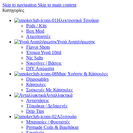
Skip to navigation
Skip to main content
Κατηγορίες
Ηλεκτρονικά Τσιγάρα
Pods / Kits
Box Mod
Ατμοποιητές
Υγρά Αναπλήρωσης
Flavor Shots
Έτοιμα Υγρά 10ml
Nic Salts
Νικοτίνες / Βάσεις
DIY Αρώματα
Μιας Χρήσης & Κάψουλες
Disposables
Κάψουλες
Συσκευές Με Κάψουλες
Ανταλλακτικά
Αντιστάσεις
Τζαμάκια / Δεξαμενές
Drip Tips
Αξεσουάρ
Μπαταρίες / Φορτιστές
Premade Coils & Βαμβάκια
Εργαλεία