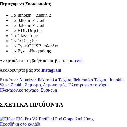
Περιεχόμενα Συσκευασίας
1 x Innokin – Zenith 2
1 x 0.8ohm Z-Coil
1 x 0.3ohm Z-Coil
1 x RDL Drip tip
1 x Glass Tube
1 x O Ring Set
1 x Type-C USB καλώδιο
1 x Εγχειρίδιο χρήσης
Αν χρειάζεστε τη βοήθεια μας βρείτε μας
εδώ
Ακολουθήστε μας στο
Instagram
Ετικέτες:
Atomizer
,
Ilektronika Tsigara
,
Ilektroniko Tsigaro
,
Innokin
,
Vape
,
Zenith
,
Άτμισμα
,
Ατμοποιητές
,
Ηλεκτρονικά τσιγάρα
,
Ηλεκτρονικό τσιγάρο
,
Συσκευή
ΣΧΕΤΙΚΑ ΠΡΟΪΟΝΤΑ
Προσθήκη στο καλάθι