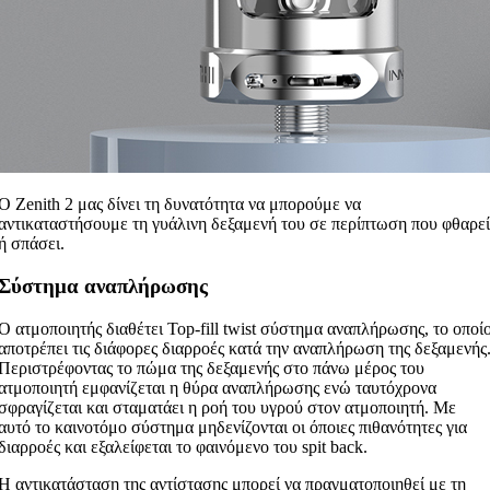
Ο Zenith 2 μας δίνει τη δυνατότητα να μπορούμε να
αντικαταστήσουμε τη γυάλινη δεξαμενή του σε περίπτωση που φθαρεί
ή σπάσει.
Σύστημα αναπλήρωσης
Ο ατμοποιητής διαθέτει Top-fill twist σύστημα αναπλήρωσης, το οποί
αποτρέπει τις διάφορες διαρροές κατά την αναπλήρωση της δεξαμενής
Περιστρέφοντας το πώμα της δεξαμενής στο πάνω μέρος του
ατμοποιητή εμφανίζεται η θύρα αναπλήρωσης ενώ ταυτόχρονα
σφραγίζεται και σταματάει η ροή του υγρού στον ατμοποιητή. Με
αυτό το καινοτόμο σύστημα μηδενίζονται οι όποιες πιθανότητες για
διαρροές και εξαλείφεται το φαινόμενο του spit back.
Η αντικατάσταση της αντίστασης μπορεί να πραγματοποιηθεί με τη