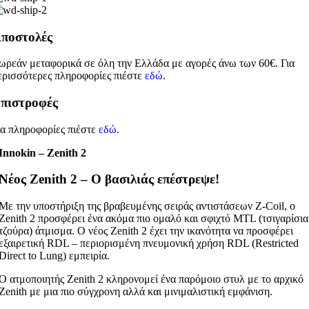
ποστολές
ωρεάν μεταφορικά σε όλη την Ελλάδα με αγορές άνω των 60€. Για
ερισσότερες πληροφορίες πιέστε
εδώ
.
πιστροφές
ια πληροφορίες πιέστε
εδώ
.
Innokin – Zenith 2
Νέος Zenith 2 – Ο βασιλιάς επέστρεψε!
Με την υποστήριξη της βραβευμένης σειράς αντιστάσεων Z-Coil, ο
Zenith 2 προσφέρει ένα ακόμα πιο ομαλό και σφιχτό MTL (τσιγαρίσια
τζούρα) άτμισμα. Ο νέος Zenith 2 έχει την ικανότητα να προσφέρει
εξαιρετική RDL – περιορισμένη πνευμονική χρήση RDL (Restricted
Direct to Lung) εμπειρία.
Ο ατμοποιητής Zenith 2 κληρονομεί ένα παρόμοιο στυλ με το αρχικό
Zenith με μια πιο σύγχρονη αλλά και μινιμαλιστική εμφάνιση.