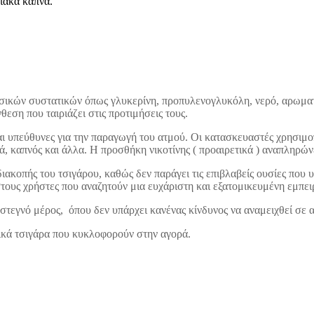
ιακά καπνά.
σικών συστατικών όπως γλυκερίνη, προπυλενογλυκόλη, νερό, αρωματικ
εση που ταιριάζει στις προτιμήσεις τους.
ι υπεύθυνες για την παραγωγή του ατμού. Οι κατασκευαστές χρησιμοπ
ά, καπνός και άλλα. Η προσθήκη νικοτίνης ( προαιρετικά ) αναπληρώνε
ακοπής του τσιγάρου, καθώς δεν παράγει τις επιβλαβείς ουσίες που 
ους χρήστες που αναζητούν μια ευχάριστη και εξατομικευμένη εμπει
στεγνό μέρος, όπου δεν υπάρχει κανένας κίνδυνος να αναμειχθεί σε 
ικά τσιγάρα που κυκλοφορούν στην αγορά.