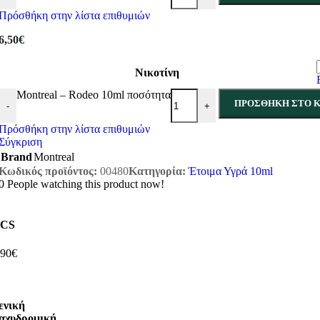
Πρόσθήκη στην λίστα επιθυμιών
6,50
€
Νικοτίνη
Montreal – Rodeo 10ml ποσότητα
ΠΡΟΣΘΉΚΗ ΣΤΟ Κ
-
+
Πρόσθήκη στην λίστα επιθυμιών
Σύγκριση
Brand
Montreal
Κωδικός προϊόντος:
00480
Κατηγορία:
Έτοιμα Υγρά 10ml
0
People watching this product now!
CS
,90€
ενική
αχυδρομική