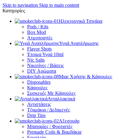
Skip to navigation
Skip to main content
Κατηγορίες
Ηλεκτρονικά Τσιγάρα
Pods / Kits
Box Mod
Ατμοποιητές
Υγρά Αναπλήρωσης
Flavor Shots
Έτοιμα Υγρά 10ml
Nic Salts
Νικοτίνες / Βάσεις
DIY Αρώματα
Μιας Χρήσης & Κάψουλες
Disposables
Κάψουλες
Συσκευές Με Κάψουλες
Ανταλλακτικά
Αντιστάσεις
Τζαμάκια / Δεξαμενές
Drip Tips
Αξεσουάρ
Μπαταρίες / Φορτιστές
Premade Coils & Βαμβάκια
Εργαλεία