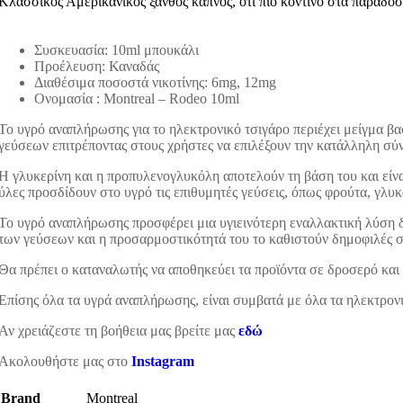
Κλασσικός Αμερικάνικος ξανθός καπνός, ότι πιο κοντινό στα παραδοσ
Συσκευασία: 10ml μπουκάλι
Προέλευση: Καναδάς
Διαθέσιμα ποσοστά νικοτίνης: 6mg, 12mg
Ονομασία : Montreal – Rodeo 10ml
Το υγρό αναπλήρωσης για το ηλεκτρονικό τσιγάρο περιέχει μείγμα βα
γεύσεων επιτρέποντας στους χρήστες να επιλέξουν την κατάλληλη σύνθ
Η γλυκερίνη και η προπυλενογλυκόλη αποτελούν τη βάση του και είνα
ύλες προσδίδουν στο υγρό τις επιθυμητές γεύσεις, όπως φρούτα, γλυκ
Το υγρό αναπλήρωσης προσφέρει μια υγιεινότερη εναλλακτική λύση δι
των γεύσεων και η προσαρμοστικότητά του το καθιστούν δημοφιλές στ
Θα πρέπει ο καταναλωτής να αποθηκεύει τα προϊόντα σε δροσερό και 
Επίσης όλα τα υγρά αναπλήρωσης, είναι συμβατά με όλα τα ηλεκτρον
Αν χρειάζεστε τη βοήθεια μας βρείτε μας
εδώ
Ακολουθήστε μας στο
Instagram
Brand
Montreal