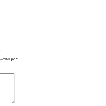
”
ώνονται με
*