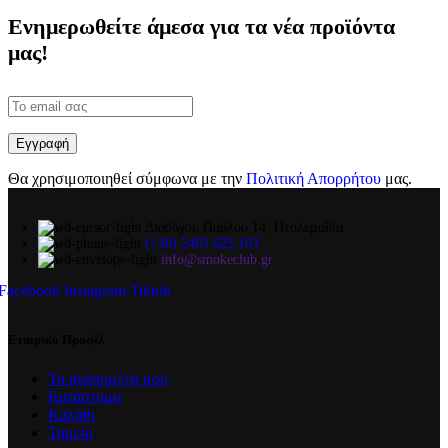
Ενημερωθείτε άμεσα για τα νέα προϊόντα
μας!
Θα χρησιμοποιηθεί σύμφωνα με την
Πολιτική Απορρήτου
μας.
Διαδόχου Παύλου 14, Πτολεμαΐδα
(+30) 2463 022 103
info@smokeclub.gr
Facebook
Instagram
Tiktok
Εταιρικό Προφίλ
Τα αγαπημένα μου
Κατάστημα
Καλάθι
Ταμείο