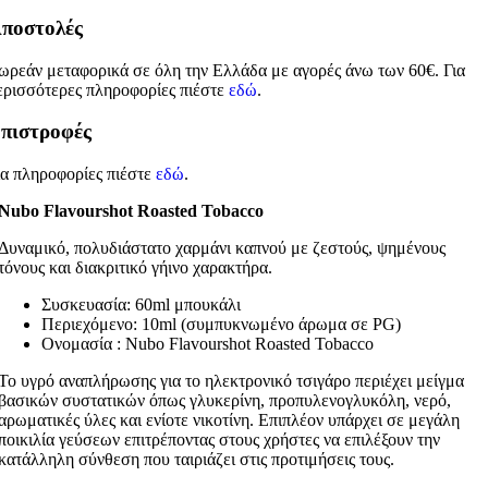
ποστολές
ωρεάν μεταφορικά σε όλη την Ελλάδα με αγορές άνω των 60€. Για
ερισσότερες πληροφορίες πιέστε
εδώ
.
πιστροφές
ια πληροφορίες πιέστε
εδώ
.
Nubo Flavourshot Roasted Tobacco
Δυναμικό, πολυδιάστατο χαρμάνι καπνού με ζεστούς, ψημένους
τόνους και διακριτικό γήινο χαρακτήρα.
Συσκευασία: 60ml μπουκάλι
Περιεχόμενο: 10ml (συμπυκνωμένο άρωμα σε PG)
Ονομασία : Nubo Flavourshot Roasted Tobacco
Το υγρό αναπλήρωσης για το ηλεκτρονικό τσιγάρο περιέχει μείγμα
βασικών συστατικών όπως γλυκερίνη, προπυλενογλυκόλη, νερό,
αρωματικές ύλες και ενίοτε νικοτίνη. Επιπλέον υπάρχει σε μεγάλη
ποικιλία γεύσεων επιτρέποντας στους χρήστες να επιλέξουν την
κατάλληλη σύνθεση που ταιριάζει στις προτιμήσεις τους.