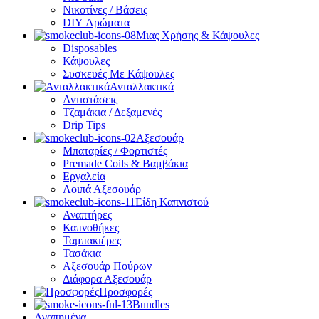
Νικοτίνες / Βάσεις
DIY Αρώματα
Μιας Χρήσης & Κάψουλες
Disposables
Κάψουλες
Συσκευές Με Κάψουλες
Ανταλλακτικά
Αντιστάσεις
Τζαμάκια / Δεξαμενές
Drip Tips
Αξεσουάρ
Μπαταρίες / Φορτιστές
Premade Coils & Βαμβάκια
Εργαλεία
Λοιπά Αξεσουάρ
Είδη Καπνιστού
Αναπτήρες
Καπνοθήκες
Ταμπακιέρες
Τασάκια
Αξεσουάρ Πούρων
Διάφορα Αξεσουάρ
Προσφορές
Bundles
Αγαπημένα