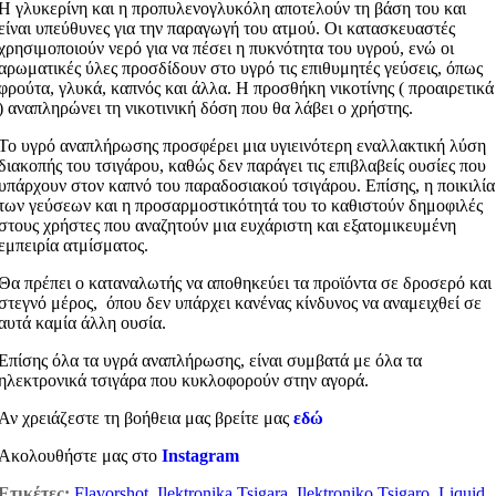
Η γλυκερίνη και η προπυλενογλυκόλη αποτελούν τη βάση του και
είναι υπεύθυνες για την παραγωγή του ατμού. Οι κατασκευαστές
χρησιμοποιούν νερό για να πέσει η πυκνότητα του υγρού, ενώ οι
αρωματικές ύλες προσδίδουν στο υγρό τις επιθυμητές γεύσεις, όπως
φρούτα, γλυκά, καπνός και άλλα. Η προσθήκη νικοτίνης ( προαιρετικά
) αναπληρώνει τη νικοτινική δόση που θα λάβει ο χρήστης.
Το υγρό αναπλήρωσης προσφέρει μια υγιεινότερη εναλλακτική λύση
διακοπής του τσιγάρου, καθώς δεν παράγει τις επιβλαβείς ουσίες που
υπάρχουν στον καπνό του παραδοσιακού τσιγάρου. Επίσης, η ποικιλία
των γεύσεων και η προσαρμοστικότητά του το καθιστούν δημοφιλές
στους χρήστες που αναζητούν μια ευχάριστη και εξατομικευμένη
εμπειρία ατμίσματος.
Θα πρέπει ο καταναλωτής να αποθηκεύει τα προϊόντα σε δροσερό και
στεγνό μέρος, όπου δεν υπάρχει κανένας κίνδυνος να αναμειχθεί σε
αυτά καμία άλλη ουσία.
Επίσης όλα τα υγρά αναπλήρωσης, είναι συμβατά με όλα τα
ηλεκτρονικά τσιγάρα που κυκλοφορούν στην αγορά.
Αν χρειάζεστε τη βοήθεια μας βρείτε μας
εδώ
Ακολουθήστε μας στο
Instagram
Ετικέτες:
Flavorshot
,
Ilektronika Tsigara
,
Ilektroniko Tsigaro
,
Liquid
,