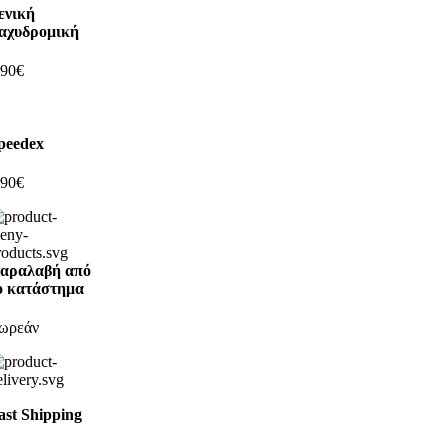
ενική
αχυδρομική
,90€
peedex
,90€
αραλαβή από
ο κατάστημα
ωρεάν
ast Shipping