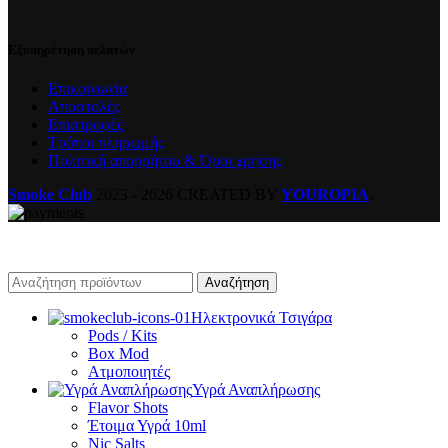
Εξυπηρέτηση πελατών
Επικοινωνία
Αποστολές
Επιστροφές
Τρόποι πληρωμής
Πολιτική απορρήτου & Όροι χρήσης
Smoke Club
2023 - 2026 CREATED BY
YOUROPIA
.
Αναζήτηση
Ηλεκτρονικά Τσιγάρα
Pods / Kits
Box Mod
Ατμοποιητές
Υγρά Αναπλήρωσης
Flavor Shots
Έτοιμα Υγρά 10ml
Nic Salts