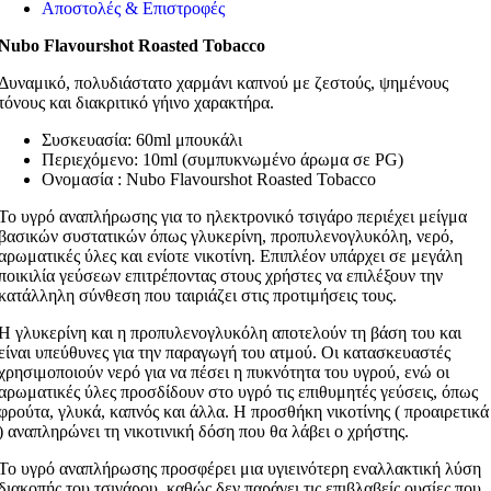
Αποστολές & Επιστροφές
Nubo Flavourshot Roasted Tobacco
Δυναμικό, πολυδιάστατο χαρμάνι καπνού με ζεστούς, ψημένους
τόνους και διακριτικό γήινο χαρακτήρα.
Συσκευασία: 60ml μπουκάλι
Περιεχόμενο: 10ml (συμπυκνωμένο άρωμα σε PG)
Ονομασία : Nubo Flavourshot Roasted Tobacco
Το υγρό αναπλήρωσης για το ηλεκτρονικό τσιγάρο περιέχει μείγμα
βασικών συστατικών όπως γλυκερίνη, προπυλενογλυκόλη, νερό,
αρωματικές ύλες και ενίοτε νικοτίνη. Επιπλέον υπάρχει σε μεγάλη
ποικιλία γεύσεων επιτρέποντας στους χρήστες να επιλέξουν την
κατάλληλη σύνθεση που ταιριάζει στις προτιμήσεις τους.
Η γλυκερίνη και η προπυλενογλυκόλη αποτελούν τη βάση του και
είναι υπεύθυνες για την παραγωγή του ατμού. Οι κατασκευαστές
χρησιμοποιούν νερό για να πέσει η πυκνότητα του υγρού, ενώ οι
αρωματικές ύλες προσδίδουν στο υγρό τις επιθυμητές γεύσεις, όπως
φρούτα, γλυκά, καπνός και άλλα. Η προσθήκη νικοτίνης ( προαιρετικά
) αναπληρώνει τη νικοτινική δόση που θα λάβει ο χρήστης.
Το υγρό αναπλήρωσης προσφέρει μια υγιεινότερη εναλλακτική λύση
διακοπής του τσιγάρου, καθώς δεν παράγει τις επιβλαβείς ουσίες που