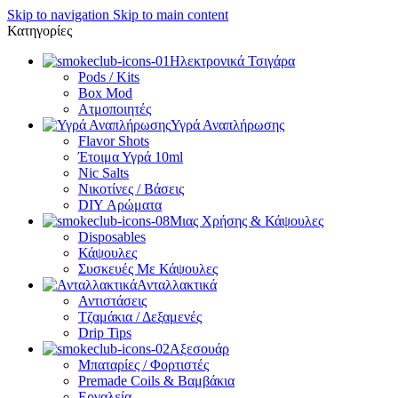
Skip to navigation
Skip to main content
Κατηγορίες
Ηλεκτρονικά Τσιγάρα
Pods / Kits
Box Mod
Ατμοποιητές
Υγρά Αναπλήρωσης
Flavor Shots
Έτοιμα Υγρά 10ml
Nic Salts
Νικοτίνες / Βάσεις
DIY Αρώματα
Μιας Χρήσης & Κάψουλες
Disposables
Κάψουλες
Συσκευές Με Κάψουλες
Ανταλλακτικά
Αντιστάσεις
Τζαμάκια / Δεξαμενές
Drip Tips
Αξεσουάρ
Μπαταρίες / Φορτιστές
Premade Coils & Βαμβάκια
Εργαλεία