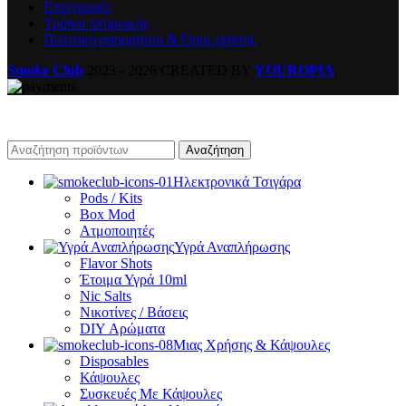
Επιστροφές
Τρόποι πληρωμής
Πολιτική απορρήτου & Όροι χρήσης
Smoke Club
2023 - 2026 CREATED BY
YOUROPIA
.
Αναζήτηση
Ηλεκτρονικά Τσιγάρα
Pods / Kits
Box Mod
Ατμοποιητές
Υγρά Αναπλήρωσης
Flavor Shots
Έτοιμα Υγρά 10ml
Nic Salts
Νικοτίνες / Βάσεις
DIY Αρώματα
Μιας Χρήσης & Κάψουλες
Disposables
Κάψουλες
Συσκευές Με Κάψουλες