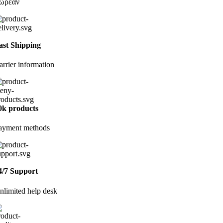
ωρεάν
ast Shipping
arrier information
0k products
ayment methods
4/7 Support
nlimited help desk