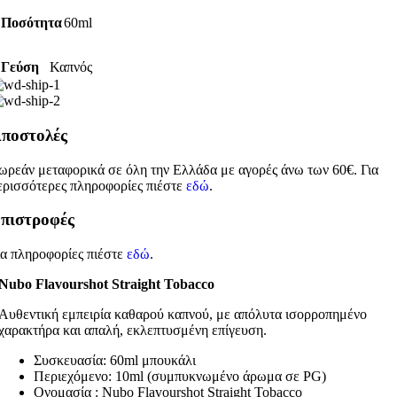
Ποσότητα
60ml
Γεύση
Καπνός
ποστολές
ωρεάν μεταφορικά σε όλη την Ελλάδα με αγορές άνω των 60€. Για
ερισσότερες πληροφορίες πιέστε
εδώ
.
πιστροφές
ια πληροφορίες πιέστε
εδώ
.
Nubo Flavourshot Straight Tobacco
Αυθεντική εμπειρία καθαρού καπνού, με απόλυτα ισορροπημένο
χαρακτήρα και απαλή, εκλεπτυσμένη επίγευση.
Συσκευασία: 60ml μπουκάλι
Περιεχόμενο: 10ml (συμπυκνωμένο άρωμα σε PG)
Ονομασία : Nubo Flavourshot Straight Tobacco