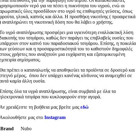
είναι υπεύθυνες για την παραγωγή του ατμού. Οι κατασκευαστές
χρησιμοποιούν νερό για να πέσει η πυκνότητα του υγρού, ενώ οι
αρωματικές ύλες προσδίδουν στο υγρό τις επιθυμητές γεύσεις, όπως
φρούτα, γλυκά, καπνός και άλλα. Η προσθήκη νικοτίνης ( προαιρετικά
) αναπληρώνει τη νικοτινική δόση που θα λάβει ο χρήστης.
Το υγρό αναπλήρωσης προσφέρει μια υγιεινότερη εναλλακτική λύση
διακοπής του τσιγάρου, καθώς δεν παράγει τις επιβλαβείς ουσίες που
υπάρχουν στον καπνό του παραδοσιακού τσιγάρου. Επίσης, η ποικιλία
των γεύσεων και η προσαρμοστικότητά του το καθιστούν δημοφιλές
στους χρήστες που αναζητούν μια ευχάριστη και εξατομικευμένη
εμπειρία ατμίσματος.
Θα πρέπει ο καταναλωτής να αποθηκεύει τα προϊόντα σε δροσερό και
στεγνό μέρος, όπου δεν υπάρχει κανένας κίνδυνος να αναμειχθεί σε
αυτά καμία άλλη ουσία.
Επίσης όλα τα υγρά αναπλήρωσης, είναι συμβατά με όλα τα
ηλεκτρονικά τσιγάρα που κυκλοφορούν στην αγορά.
Αν χρειάζεστε τη βοήθεια μας βρείτε μας
εδώ
Ακολουθήστε μας στο
Instagram
Brand
Nubo