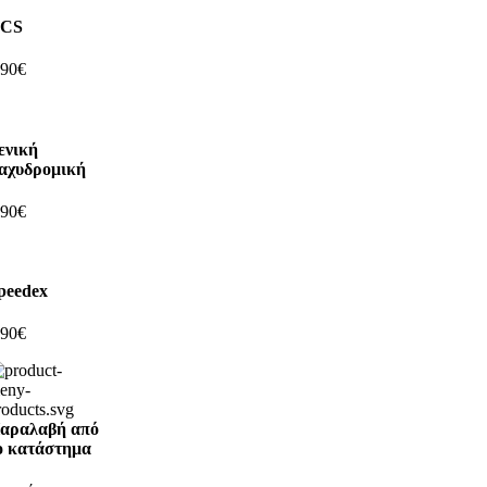
CS
,90€
ενική
αχυδρομική
,90€
peedex
,90€
αραλαβή από
ο κατάστημα