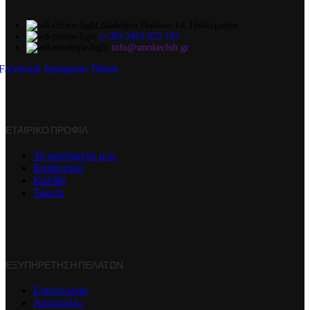
Διαδόχου Παύλου 14, Πτολεμαΐδα
(+30) 2463 022 103
info@smokeclub.gr
Facebook
Instagram
Tiktok
ΕΤΑΙΡΙΚΌ ΠΡΟΦΊΛ
Τα αγαπημένα μου
Κατάστημα
Καλάθι
Ταμείο
ΕΞΥΠΗΡΈΤΗΣΗ ΠΕΛΑΤΏΝ
Επικοινωνία
Αποστολές