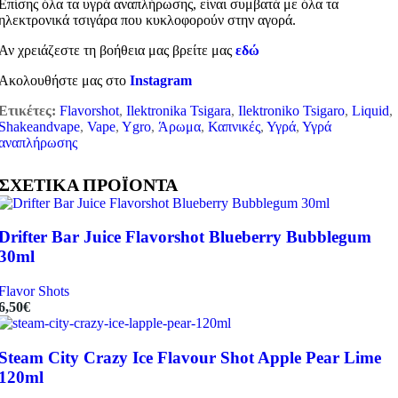
Επίσης όλα τα υγρά αναπλήρωσης, είναι συμβατά με όλα τα
ηλεκτρονικά τσιγάρα που κυκλοφορούν στην αγορά.
Αν χρειάζεστε τη βοήθεια μας βρείτε μας
εδώ
Ακολουθήστε μας στο
Instagram
Ετικέτες:
Flavorshot
,
Ilektronika Tsigara
,
Ilektroniko Tsigaro
,
Liquid
,
Shakeandvape
,
Vape
,
Ygro
,
Άρωμα
,
Καπνικές
,
Υγρά
,
Υγρά
αναπλήρωσης
ΣΧΕΤΙΚΑ ΠΡΟΪΟΝΤΑ
Drifter Bar Juice Flavorshot Blueberry Bubblegum
30ml
Flavor Shots
6,50
€
Steam City Crazy Ice Flavour Shot Apple Pear Lime
120ml