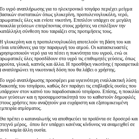
Το υγρό αναπλήρωσης για το ηλεκτρονικό τσιγάρο περιέχει μείγμα
βασικών συστατικών όπως γλυκερίνη, προπυλενογλυκόλη, νερό,
αρωματικές ύλες και ενίοτε νικοτίνη. Επιπλέον υπάρχει σε μεγάλη
ποικιλία γεύσεων επιτρέποντας στους χρήστες να επιλέξουν την
κατάλληλη σύνθεση που ταιριάζει στις προτιμήσεις τους.
Η γλυκερίνη και η προπυλενογλυκόλη αποτελούν τη βάση του και
είναι υπεύθυνες για την παραγωγή του ατμού. Οι κατασκευαστές
χρησιμοποιούν νερό για να πέσει η πυκνότητα του υγρού, ενώ οι
αρωματικές ύλες προσδίδουν στο υγρό τις επιθυμητές γεύσεις, όπως
φρούτα, γλυκά, καπνός και άλλα. Η προσθήκη νικοτίνης ( προαιρετικά
) αναπληρώνει τη νικοτινική δόση που θα λάβει ο χρήστης.
Το υγρό αναπλήρωσης προσφέρει μια υγιεινότερη εναλλακτική λύση
διακοπής του τσιγάρου, καθώς δεν παράγει τις επιβλαβείς ουσίες που
υπάρχουν στον καπνό του παραδοσιακού τσιγάρου. Επίσης, η ποικιλία
των γεύσεων και η προσαρμοστικότητά του το καθιστούν δημοφιλές
στους χρήστες που αναζητούν μια ευχάριστη και εξατομικευμένη
εμπειρία ατμίσματος.
Θα πρέπει ο καταναλωτής να αποθηκεύει τα προϊόντα σε δροσερό και
στεγνό μέρος, όπου δεν υπάρχει κανένας κίνδυνος να αναμειχθεί σε
αυτά καμία άλλη ουσία.