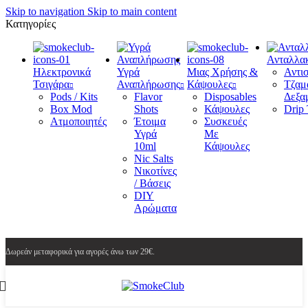
Skip to navigation
Skip to main content
Κατηγορίες
Ανταλλακ
Ηλεκτρονικά
Υγρά
Μιας Χρήσης &
Αντισ
Τσιγάρα
Αναπλήρωσης
Κάψουλες
Τζαμά
Pods / Kits
Flavor
Disposables
Δεξα
Box Mod
Shots
Κάψουλες
Drip 
Ατμοποιητές
Έτοιμα
Συσκευές
Υγρά
Με
10ml
Κάψουλες
Nic Salts
Νικοτίνες
/ Βάσεις
DIY
Αρώματα
Δωρεάν μεταφορικά για αγορές άνω των 29€.