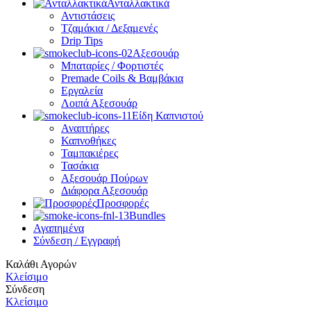
Ανταλλακτικά
Αντιστάσεις
Τζαμάκια / Δεξαμενές
Drip Tips
Αξεσουάρ
Μπαταρίες / Φορτιστές
Premade Coils & Βαμβάκια
Εργαλεία
Λοιπά Αξεσουάρ
Είδη Καπνιστού
Αναπτήρες
Καπνοθήκες
Ταμπακιέρες
Τασάκια
Αξεσουάρ Πούρων
Διάφορα Αξεσουάρ
Προσφορές
Bundles
Αγαπημένα
Σύνδεση / Εγγραφή
Καλάθι Αγορών
Κλείσιμο
Σύνδεση
Κλείσιμο