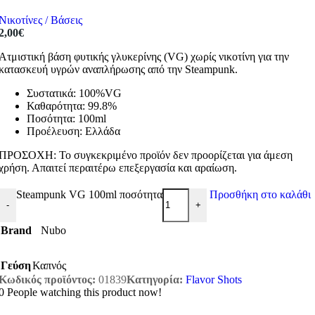
Νικοτίνες / Βάσεις
2,00
€
Ατμιστική βάση φυτικής γλυκερίνης (VG) χωρίς νικοτίνη για την
κατασκευή υγρών αναπλήρωσης από την Steampunk.
Συστατικά: 100%VG
Καθαρότητα: 99.8%
Ποσότητα: 100ml
Προέλευση: Ελλάδα
ΠΡΟΣΟΧΗ: Το συγκεκριμένο προϊόν δεν προορίζεται για άμεση
χρήση. Απαιτεί περαιτέρω επεξεργασία και αραίωση.
Steampunk VG 100ml ποσότητα
Προσθήκη στο καλάθι
-
+
Brand
Nubo
Γεύση
Καπνός
Κωδικός προϊόντος:
01839
Κατηγορία:
Flavor Shots
0
People watching this product now!