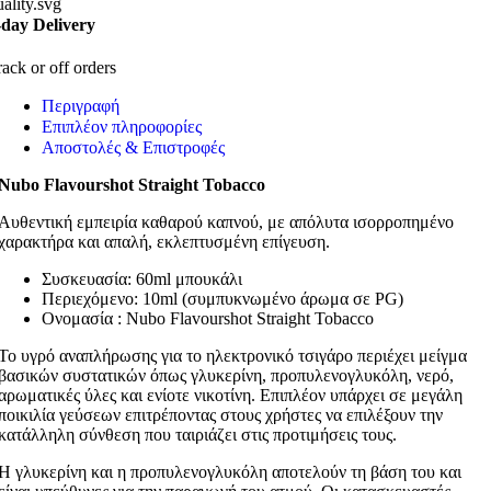
-day Delivery
rack or off orders
Περιγραφή
Επιπλέον πληροφορίες
Αποστολές & Επιστροφές
Nubo Flavourshot Straight Tobacco
Αυθεντική εμπειρία καθαρού καπνού, με απόλυτα ισορροπημένο
χαρακτήρα και απαλή, εκλεπτυσμένη επίγευση.
Συσκευασία: 60ml μπουκάλι
Περιεχόμενο: 10ml (συμπυκνωμένο άρωμα σε PG)
Ονομασία : Nubo Flavourshot Straight Tobacco
Το υγρό αναπλήρωσης για το ηλεκτρονικό τσιγάρο περιέχει μείγμα
βασικών συστατικών όπως γλυκερίνη, προπυλενογλυκόλη, νερό,
αρωματικές ύλες και ενίοτε νικοτίνη. Επιπλέον υπάρχει σε μεγάλη
ποικιλία γεύσεων επιτρέποντας στους χρήστες να επιλέξουν την
κατάλληλη σύνθεση που ταιριάζει στις προτιμήσεις τους.
Η γλυκερίνη και η προπυλενογλυκόλη αποτελούν τη βάση του και