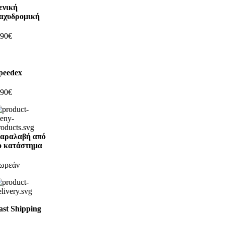
ενική
αχυδρομική
,90€
peedex
,90€
αραλαβή από
ο κατάστημα
ωρεάν
ast Shipping