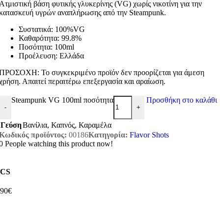
Ατμιστική βάση φυτικής γλυκερίνης (VG) χωρίς νικοτίνη για την
κατασκευή υγρών αναπλήρωσης από την Steampunk.
Συστατικά: 100%VG
Καθαρότητα: 99.8%
Ποσότητα: 100ml
Προέλευση: Ελλάδα
ΠΡΟΣΟΧΗ: Το συγκεκριμένο προϊόν δεν προορίζεται για άμεση
χρήση. Απαιτεί περαιτέρω επεξεργασία και αραίωση.
Steampunk VG 100ml ποσότητα
Προσθήκη στο καλάθι
-
+
Γεύση
Βανίλια
,
Καπνός
,
Καραμέλα
Κωδικός προϊόντος:
00186
Κατηγορία:
Flavor Shots
0
People watching this product now!
CS
,90€