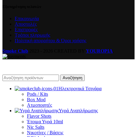
Εξυπηρέτηση πελατών
Επικοινωνία
Αποστολές
Επιστροφές
Τρόποι πληρωμής
Πολιτική απορρήτου & Όροι χρήσης
Smoke Club
2023 - 2026 CREATED BY
YOUROPIA
.
Αναζήτηση
Ηλεκτρονικά Τσιγάρα
Pods / Kits
Box Mod
Ατμοποιητές
Υγρά Αναπλήρωσης
Flavor Shots
Έτοιμα Υγρά 10ml
Nic Salts
Νικοτίνες / Βάσεις