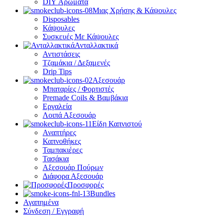
DIY Αρώματα
Μιας Χρήσης & Κάψουλες
Disposables
Κάψουλες
Συσκευές Με Κάψουλες
Ανταλλακτικά
Αντιστάσεις
Τζαμάκια / Δεξαμενές
Drip Tips
Αξεσουάρ
Μπαταρίες / Φορτιστές
Premade Coils & Βαμβάκια
Εργαλεία
Λοιπά Αξεσουάρ
Είδη Καπνιστού
Αναπτήρες
Καπνοθήκες
Ταμπακιέρες
Τασάκια
Αξεσουάρ Πούρων
Διάφορα Αξεσουάρ
Προσφορές
Bundles
Αγαπημένα
Σύνδεση / Εγγραφή