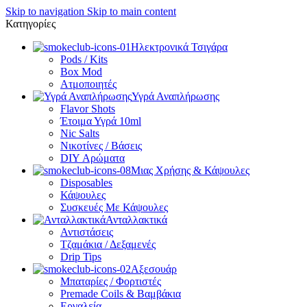
Skip to navigation
Skip to main content
Κατηγορίες
Ηλεκτρονικά Τσιγάρα
Pods / Kits
Box Mod
Ατμοποιητές
Υγρά Αναπλήρωσης
Flavor Shots
Έτοιμα Υγρά 10ml
Nic Salts
Νικοτίνες / Βάσεις
DIY Αρώματα
Μιας Χρήσης & Κάψουλες
Disposables
Κάψουλες
Συσκευές Με Κάψουλες
Ανταλλακτικά
Αντιστάσεις
Τζαμάκια / Δεξαμενές
Drip Tips
Αξεσουάρ
Μπαταρίες / Φορτιστές
Premade Coils & Βαμβάκια
Εργαλεία