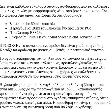
Δεν είναι καθόλου εύκολος ο σωστός συνδυασμός από τις καλύτερες
ποικιλίες καπνών με ισορροπητικές νότες από βανίλια και καραμέλα.
Το αποτέλεσμα όμως νομίζουμε θα σας συναρπάσει!
Συσκευασία: 60ml μπουκάλι
Περιεχόμενο: 20ml (συμπυκνωμένο άρωμα σε PG)
Προέλευση: Ελλάδα
Ονομασία : Pure Flavour Shot Sweet Blend Tobacco 60ml
ΠΡΟΣΟΧΗ: Το συγκεκριμένο προϊόν δεν είναι για άμεση χρήση.
Χρειάζεται αραίωση με βάσεις συμβατές με ηλεκτρονικό τσιγάρο.
Το υγρό αναπλήρωσης για το ηλεκτρονικό τσιγάρο περιέχει μείγμα
βασικών συστατικών όπως γλυκερίνη, προπυλενογλυκόλη, νερό,
αρωματικές ύλες και ενίοτε νικοτίνη. Επιπλέον υπάρχει σε μεγάλη
ποικιλία γεύσεων επιτρέποντας στους χρήστες να επιλέξουν την
κατάλληλη σύνθεση που ταιριάζει στις προτιμήσεις τους.
Η γλυκερίνη και η προπυλενογλυκόλη αποτελούν τη βάση του και
είναι υπεύθυνες για την παραγωγή του ατμού. Οι κατασκευαστές
χρησιμοποιούν νερό για να πέσει η πυκνότητα του υγρού, ενώ οι
αρωματικές ύλες προσδίδουν στο υγρό τις επιθυμητές γεύσεις, όπως
φρούτα, γλυκά, καπνός και άλλα. Η προσθήκη νικοτίνης ( προαιρετικά
) αναπληρώνει τη νικοτινική δόση που θα λάβει ο χρήστης.