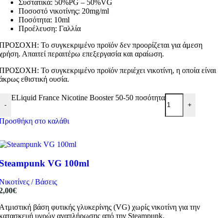
Συστατικά: 50%PG – 50%VG
Ποσοστό νικοτίνης: 20mg/ml
Ποσότητα: 10ml
Προέλευση: Γαλλία
ΠΡΟΣΟΧΗ: Το συγκεκριμένο προϊόν δεν προορίζεται για άμεση
χρήση. Απαιτεί περαιτέρω επεξεργασία και αραίωση.
ΠΡΟΣΟΧΗ: Το συγκεκριμένο προϊόν περιέχει νικοτίνη, η οποία είναι
άκρως εθιστική ουσία.
ELiquid France Nicotine Booster 50-50 ποσότητα
-
+
Προσθήκη στο καλάθι
Steampunk VG 100ml
Νικοτίνες / Βάσεις
2,00
€
Ατμιστική βάση φυτικής γλυκερίνης (VG) χωρίς νικοτίνη για την
κατασκευή υγρών αναπλήρωσης από την Steampunk.