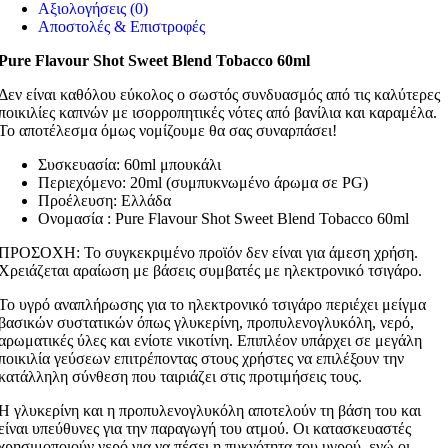
Αξιολογήσεις (0)
Αποστολές & Επιστροφές
Pure Flavour Shot Sweet Blend Tobacco 60ml
Δεν είναι καθόλου εύκολος ο σωστός συνδυασμός από τις καλύτερες
ποικιλίες καπνών με ισορροπητικές νότες από βανίλια και καραμέλα.
Το αποτέλεσμα όμως νομίζουμε θα σας συναρπάσει!
Συσκευασία: 60ml μπουκάλι
Περιεχόμενο: 20ml (συμπυκνωμένο άρωμα σε PG)
Προέλευση: Ελλάδα
Ονομασία : Pure Flavour Shot Sweet Blend Tobacco 60ml
ΠΡΟΣΟΧΗ: Το συγκεκριμένο προϊόν δεν είναι για άμεση χρήση.
Χρειάζεται αραίωση με βάσεις συμβατές με ηλεκτρονικό τσιγάρο.
Το υγρό αναπλήρωσης για το ηλεκτρονικό τσιγάρο περιέχει μείγμα
βασικών συστατικών όπως γλυκερίνη, προπυλενογλυκόλη, νερό,
αρωματικές ύλες και ενίοτε νικοτίνη. Επιπλέον υπάρχει σε μεγάλη
ποικιλία γεύσεων επιτρέποντας στους χρήστες να επιλέξουν την
κατάλληλη σύνθεση που ταιριάζει στις προτιμήσεις τους.
Η γλυκερίνη και η προπυλενογλυκόλη αποτελούν τη βάση του και
είναι υπεύθυνες για την παραγωγή του ατμού. Οι κατασκευαστές
χρησιμοποιούν νερό για να πέσει η πυκνότητα του υγρού, ενώ οι