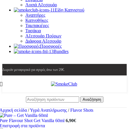
Λοιπά Αξεσουάρ
Είδη Καπνιστού
Αναπτήρες
Καπνοθήκες
Ταμπακιέρες
Τασάκια
Αξεσουάρ Πούρων
Διάφορα Αξεσουάρ
Προσφορές
Bundles
Δωρεάν μεταφορικά για αγορές άνω των 29€.
Αναζήτηση
Αρχική σελίδα
/
Υγρά Αναπλήρωσης
/
Flavor Shots
Pure Flavour Shot Get Vanilla 60ml
6,90
€
Επιστροφή στα προϊόντα