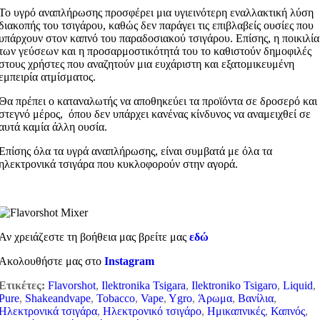
Το υγρό αναπλήρωσης προσφέρει μια υγιεινότερη εναλλακτική λύση
διακοπής του τσιγάρου, καθώς δεν παράγει τις επιβλαβείς ουσίες που
υπάρχουν στον καπνό του παραδοσιακού τσιγάρου. Επίσης, η ποικιλία
των γεύσεων και η προσαρμοστικότητά του το καθιστούν δημοφιλές
στους χρήστες που αναζητούν μια ευχάριστη και εξατομικευμένη
εμπειρία ατμίσματος.
Θα πρέπει ο καταναλωτής να αποθηκεύει τα προϊόντα σε δροσερό και
στεγνό μέρος, όπου δεν υπάρχει κανένας κίνδυνος να αναμειχθεί σε
αυτά καμία άλλη ουσία.
Επίσης όλα τα υγρά αναπλήρωσης, είναι συμβατά με όλα τα
ηλεκτρονικά τσιγάρα που κυκλοφορούν στην αγορά.
Αν χρειάζεστε τη βοήθεια μας βρείτε μας
εδώ
Ακολουθήστε μας στο
Instagram
Ετικέτες:
Flavorshot
,
Ilektronika Tsigara
,
Ilektroniko Tsigaro
,
Liquid
,
Pure
,
Shakeandvape
,
Tobacco
,
Vape
,
Ygro
,
Άρωμα
,
Βανίλια
,
Ηλεκτρονικά τσιγάρα
,
Ηλεκτρονικό τσιγάρο
,
Ημικαπνικές
,
Καπνός
,