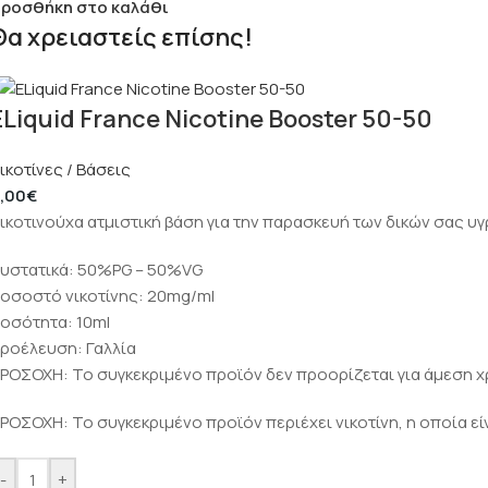
ροσθήκη στο καλάθι
Θα χρειαστείς επίσης!
ELiquid France Nicotine Booster 50-50
ικοτίνες / Βάσεις
,00
€
ικοτινούχα ατμιστική βάση για την παρασκευή των δικών σας 
υστατικά: 50%PG – 50%VG
οσοστό νικοτίνης: 20mg/ml
οσότητα: 10ml
ροέλευση: Γαλλία
ΡΟΣΟΧΗ: Το συγκεκριμένο προϊόν δεν προορίζεται για άμεση χ
ΡΟΣΟΧΗ: Το συγκεκριμένο προϊόν περιέχει νικοτίνη, η οποία εί
-
+