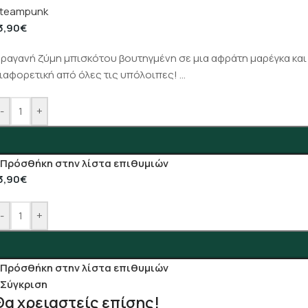
teampunk
3,90
€
ραγανή ζύμη μπισκότου βουτηγμένη σε μια αφράτη μαρέγκα και τ
ιαφορετική από όλες τις υπόλοιπες! …
-
+
Πρόσθήκη στην λίστα επιθυμιών
3,90
€
-
+
Πρόσθήκη στην λίστα επιθυμιών
Σύγκριση
Θα χρειαστείς επίσης!