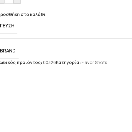
ροσθήκη στο καλάθι
ΓΕΎΣΗ
BRAND
ωδικός προϊόντος:
00326
Κατηγορία:
Flavor Shots