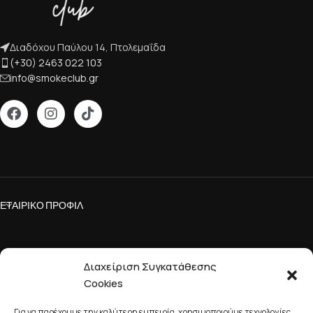
Διαδόχου Παύλου 14, Πτολεμαΐδα
(+30) 2463 022 103
info@smokeclub.gr
ΕΤΑΙΡΙΚΌ ΠΡΟΦΊΛ
Διαχείριση Συγκατάθεσης
Cookies
ΕΞΥΠΗΡΈΤΗΣΗ ΠΕΛΑΤΏΝ
Smoke Club
2023 - 2026 CREATED BY
YOUROPIA
.
Για να παρέχουμε την καλύτερη εμπειρία, χρησιμοποιούμε τεχνολογίες