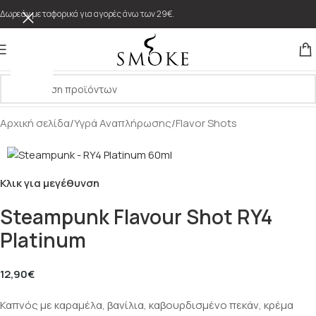
Δωρεάν μεταφορικά για αγορές άνω των 29€.
Αρχική σελίδα
/
Υγρά Αναπλήρωσης
/
Flavor Shots
Κλικ για μεγέθυνση
Steampunk Flavour Shot RY4
Platinum
12,90
€
Καπνός με καραμέλα, βανίλια, καβουρδισμένο πεκάν, κρέμα