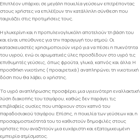
Επιπλέον υπάρχει σε μεγάλη ποικιλία γεύσεων επιτρέποντας
στους χρήστες να επιλέξουν την κατάλληλη σύνθεση που
ταιριάζει στις προτιμήσεις τους.
Η γλυκερίνη και η προπυλενογλυκόλη αποτελούν τη βάση του
και είναι υπεύθυνες για την παραγωγή του ατμού. Οι
κατασκευαστές χρησιμοποιούν νερό για να πέσει η πυκνότητα
του υγρού, ενώ οι αρωματικές ύλες προσδίδουν στο υγρό τις
επιθυμητές γεύσεις, όπως φρούτα, γλυκά, καπνός και άλλα. Η
προσθήκη νικοτίνης ( προαιρετικά ) αναπληρώνει τη νικοτινική
δόση που θα λάβει ο χρήστης.
Το υγρό αναπλήρωσης προσφέρει μια υγιεινότερη εναλλακτική
λύση διακοπής του τσιγάρου, καθώς δεν παράγει τις
επιβλαβείς ουσίες που υπάρχουν στον καπνό του
παραδοσιακού τσιγάρου. Επίσης, η ποικιλία των γεύσεων και η
προσαρμοστικότητά του το καθιστούν δημοφιλές στους
χρήστες που αναζητούν μια ευχάριστη και εξατομικευμένη
εμπειρία ατμίσματος.