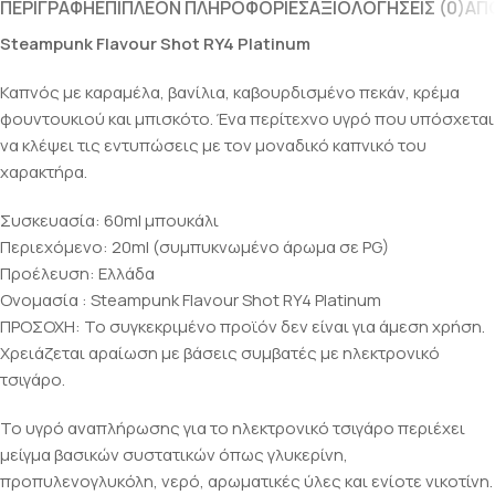
ΠΕΡΙΓΡΑΦΉ
ΕΠΙΠΛΈΟΝ ΠΛΗΡΟΦΟΡΊΕΣ
ΑΞΙΟΛΟΓΉΣΕΙΣ (0)
ΑΠ
Steampunk Flavour Shot RY4 Platinum
Καπνός με καραμέλα, βανίλια, καβουρδισμένο πεκάν, κρέμα
φουντουκιού και μπισκότο. Ένα περίτεχνο υγρό που υπόσχεται
να κλέψει τις εντυπώσεις με τον μοναδικό καπνικό του
χαρακτήρα.
Συσκευασία: 60ml μπουκάλι
Περιεχόμενο: 20ml (συμπυκνωμένο άρωμα σε PG)
Προέλευση: Ελλάδα
Ονομασία : Steampunk Flavour Shot RY4 Platinum
ΠΡΟΣΟΧΗ: Το συγκεκριμένο προϊόν δεν είναι για άμεση χρήση.
Χρειάζεται αραίωση με βάσεις συμβατές με ηλεκτρονικό
τσιγάρο.
Το υγρό αναπλήρωσης για το ηλεκτρονικό τσιγάρο περιέχει
μείγμα βασικών συστατικών όπως γλυκερίνη,
προπυλενογλυκόλη, νερό, αρωματικές ύλες και ενίοτε νικοτίνη.