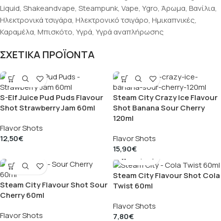
Liquid
,
Shakeandvape
,
Steampunk
,
Vape
,
Ygro
,
Άρωμα
,
Βανίλια
,
Ηλεκτρονικά τσιγάρα
,
Ηλεκτρονικό τσιγάρο
,
Ημικαπνικές
,
Καραμέλα
,
Μπισκότο
,
Υγρά
,
Υγρά αναπλήρωσης
ΣΧΕΤΙΚΑ ΠΡΟΪΟΝΤΑ
S-Elf Juice Pud Puds Flavour
Steam City Crazy Ice Flavour
Shot Strawberry Jam 60ml
Shot Banana Sour Cherry
120ml
Flavor Shots
12,50
€
Flavor Shots
15,90
€
Steam City Flavour Shot Cola
Steam City Flavour Shot Sour
Twist 60ml
Cherry 60ml
Flavor Shots
Flavor Shots
7,80
€