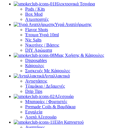
Ηλεκτρονικά Τσιγάρα
Pods / Kits
Box Mod
Ατμοποιητές
Υγρά Αναπλήρωσης
Flavor Shots
Έτοιμα Υγρά 10ml
Nic Salts
Νικοτίνες / Βάσεις
DIY Αρώματα
Μιας Χρήσης & Κάψουλες
Disposables
Κάψουλες
Συσκευές Με Κάψουλες
Ανταλλακτικά
Αντιστάσεις
Τζαμάκια / Δεξαμενές
Drip Tips
Αξεσουάρ
Μπαταρίες / Φορτιστές
Premade Coils & Βαμβάκια
Εργαλεία
Λοιπά Αξεσουάρ
Είδη Καπνιστού
Αναπτήρες