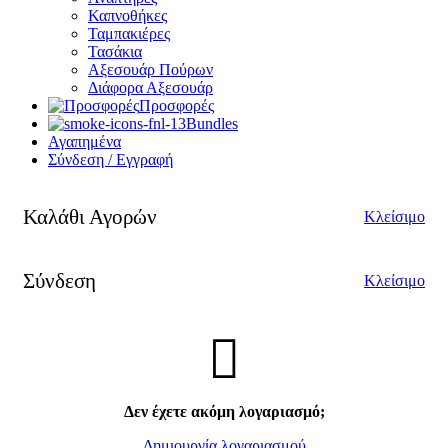
Καπνοθήκες
Ταμπακιέρες
Τασάκια
Αξεσουάρ Πούρων
Διάφορα Αξεσουάρ
Προσφορές
Bundles
Αγαπημένα
Σύνδεση / Εγγραφή
Καλάθι Αγορών
Κλείσιμο
Σύνδεση
Κλείσιμο
Δεν έχετε ακόμη λογαριασμό;
Δημιουργία λογαριασμού