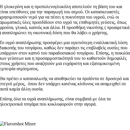
Η γλυκερίνη και η προπυλενογλυκόλη αποτελούν τη βάση του και
είναι υπεύθυνες για την παραγωγή του ατμού. Οι κατασκευαστές
χρησιμοποιούν νερό για να πέσει η πυκνότητα του υγρού, ενώ οι
αρωματικές ύλες προσδίδουν στο υγρό τις επιθυμητές γεύσεις, όπως
φρούτα, γλυκά, καπνός και άλλα. Η προσθήκη νικοτίνης ( προαιρετικά
) αναπληρώνει τη νικοτινική δόση που θα λάβει ο χρήστης.
Το υγρό αναπλήρωσης προσφέρει μια υγιεινότερη εναλλακτική λύση
διακοπής του τσιγάρου, καθώς δεν παράγει τις επιβλαβείς ουσίες που
υπάρχουν στον καπνό του παραδοσιακού τσιγάρου. Επίσης, η ποικιλία
των γεύσεων και η προσαρμοστικότητά του το καθιστούν δημοφιλές
στους χρήστες που αναζητούν μια ευχάριστη και εξατομικευμένη
εμπειρία ατμίσματος.
Θα πρέπει ο καταναλωτής να αποθηκεύει τα προϊόντα σε δροσερό και
στεγνό μέρος, όπου δεν υπάρχει κανένας κίνδυνος να αναμειχθεί σε
αυτά καμία άλλη ουσία.
Επίσης όλα τα υγρά αναπλήρωσης, είναι συμβατά με όλα τα
ηλεκτρονικά τσιγάρα που κυκλοφορούν στην αγορά.