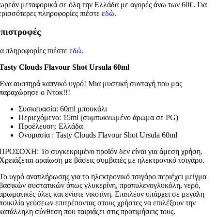
ωρεάν μεταφορικά σε όλη την Ελλάδα με αγορές άνω των 60€. Για
ερισσότερες πληροφορίες πιέστε
εδώ
.
πιστροφές
ια πληροφορίες πιέστε
εδώ
.
Tasty Clouds Flavour Shot Ursula 60ml
Ένα αυστηρά καπνικό υγρό! Μια μυστική συνταγή που μας
παραχώρησε ο Ντοκ!!!
Συσκευασία: 60ml μπουκάλι
Περιεχόμενο: 15ml (συμπυκνωμένο άρωμα σε PG)
Προέλευση: Ελλάδα
Ονομασία : Tasty Clouds Flavour Shot Ursula 60ml
ΠΡΟΣΟΧΗ: Το συγκεκριμένο προϊόν δεν είναι για άμεση χρήση.
Χρειάζεται αραίωση με βάσεις συμβατές με ηλεκτρονικό τσιγάρο.
Το υγρό αναπλήρωσης για το ηλεκτρονικό τσιγάρο περιέχει μείγμα
βασικών συστατικών όπως γλυκερίνη, προπυλενογλυκόλη, νερό,
αρωματικές ύλες και ενίοτε νικοτίνη. Επιπλέον υπάρχει σε μεγάλη
ποικιλία γεύσεων επιτρέποντας στους χρήστες να επιλέξουν την
κατάλληλη σύνθεση που ταιριάζει στις προτιμήσεις τους.