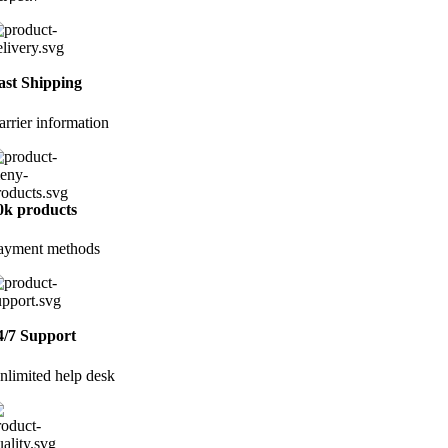
ast Shipping
arrier information
0k products
ayment methods
4/7 Support
nlimited help desk