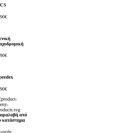
CS
,90€
ενική
αχυδρομική
,90€
peedex
,90€
αραλαβή από
ο κατάστημα
ωρεάν