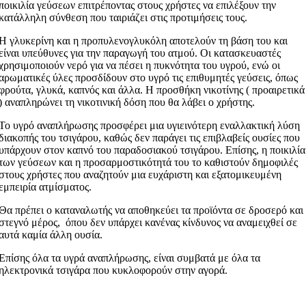
ποικιλία γεύσεων επιτρέποντας στους χρήστες να επιλέξουν την
κατάλληλη σύνθεση που ταιριάζει στις προτιμήσεις τους.
Η γλυκερίνη και η προπυλενογλυκόλη αποτελούν τη βάση του και
είναι υπεύθυνες για την παραγωγή του ατμού. Οι κατασκευαστές
χρησιμοποιούν νερό για να πέσει η πυκνότητα του υγρού, ενώ οι
αρωματικές ύλες προσδίδουν στο υγρό τις επιθυμητές γεύσεις, όπως
φρούτα, γλυκά, καπνός και άλλα. Η προσθήκη νικοτίνης ( προαιρετικά
) αναπληρώνει τη νικοτινική δόση που θα λάβει ο χρήστης.
Το υγρό αναπλήρωσης προσφέρει μια υγιεινότερη εναλλακτική λύση
διακοπής του τσιγάρου, καθώς δεν παράγει τις επιβλαβείς ουσίες που
υπάρχουν στον καπνό του παραδοσιακού τσιγάρου. Επίσης, η ποικιλία
των γεύσεων και η προσαρμοστικότητά του το καθιστούν δημοφιλές
στους χρήστες που αναζητούν μια ευχάριστη και εξατομικευμένη
εμπειρία ατμίσματος.
Θα πρέπει ο καταναλωτής να αποθηκεύει τα προϊόντα σε δροσερό και
στεγνό μέρος, όπου δεν υπάρχει κανένας κίνδυνος να αναμειχθεί σε
αυτά καμία άλλη ουσία.
Επίσης όλα τα υγρά αναπλήρωσης, είναι συμβατά με όλα τα
ηλεκτρονικά τσιγάρα που κυκλοφορούν στην αγορά.