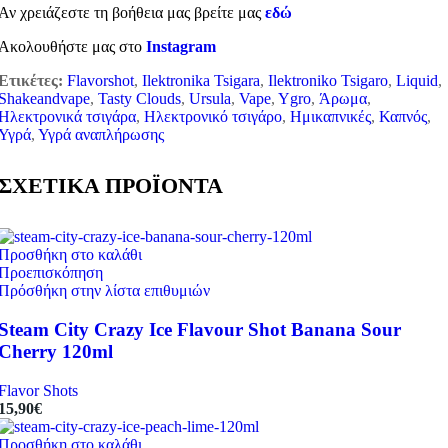
Αν χρειάζεστε τη βοήθεια μας βρείτε μας
εδώ
Ακολουθήστε μας στο
Instagram
Ετικέτες:
Flavorshot
,
Ilektronika Tsigara
,
Ilektroniko Tsigaro
,
Liquid
,
Shakeandvape
,
Tasty Clouds
,
Ursula
,
Vape
,
Ygro
,
Άρωμα
,
Ηλεκτρονικά τσιγάρα
,
Ηλεκτρονικό τσιγάρο
,
Ημικαπνικές
,
Καπνός
,
Υγρά
,
Υγρά αναπλήρωσης
ΣΧΕΤΙΚΑ ΠΡΟΪΟΝΤΑ
Προσθήκη στο καλάθι
Προεπισκόπηση
Πρόσθήκη στην λίστα επιθυμιών
Steam City Crazy Ice Flavour Shot Banana Sour
Cherry 120ml
Flavor Shots
15,90
€
Προσθήκη στο καλάθι