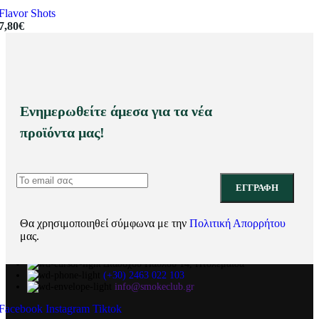
Flavor Shots
7,80
€
Ενημερωθείτε άμεσα για τα νέα
προϊόντα μας!
Θα χρησιμοποιηθεί σύμφωνα με την
Πολιτική Απορρήτου
μας.
Διαδόχου Παύλου 14, Πτολεμαΐδα
(+30) 2463 022 103
info@smokeclub.gr
Facebook
Instagram
Tiktok