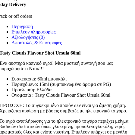
-day Delivery
rack or off orders
Περιγραφή
Επιπλέον πληροφορίες
Αξιολογήσεις (0)
Αποστολές & Επιστροφές
Tasty Clouds Flavour Shot Ursula 60ml
Ένα αυστηρά καπνικό υγρό! Μια μυστική συνταγή που μας
παραχώρησε ο Ντοκ!!!
Συσκευασία: 60ml μπουκάλι
Περιεχόμενο: 15ml (συμπυκνωμένο άρωμα σε PG)
Προέλευση: Ελλάδα
Ονομασία : Tasty Clouds Flavour Shot Ursula 60ml
ΠΡΟΣΟΧΗ: Το συγκεκριμένο προϊόν δεν είναι για άμεση χρήση.
Χρειάζεται αραίωση με βάσεις συμβατές με ηλεκτρονικό τσιγάρο.
Το υγρό αναπλήρωσης για το ηλεκτρονικό τσιγάρο περιέχει μείγμα
βασικών συστατικών όπως γλυκερίνη, προπυλενογλυκόλη, νερό,
αρωματικές ύλες και ενίοτε νικοτίνη. Επιπλέον υπάρχει σε μεγάλη