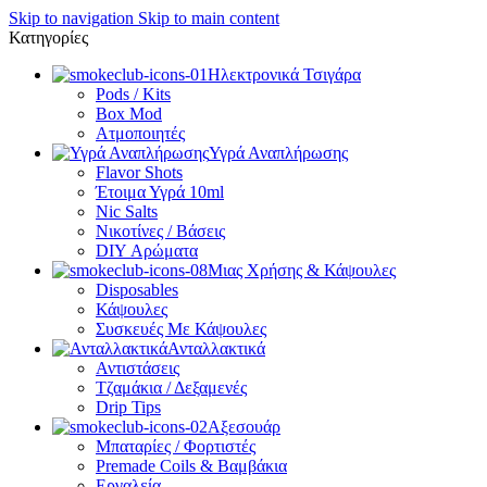
Skip to navigation
Skip to main content
Κατηγορίες
Ηλεκτρονικά Τσιγάρα
Pods / Kits
Box Mod
Ατμοποιητές
Υγρά Αναπλήρωσης
Flavor Shots
Έτοιμα Υγρά 10ml
Nic Salts
Νικοτίνες / Βάσεις
DIY Αρώματα
Μιας Χρήσης & Κάψουλες
Disposables
Κάψουλες
Συσκευές Με Κάψουλες
Ανταλλακτικά
Αντιστάσεις
Τζαμάκια / Δεξαμενές
Drip Tips
Αξεσουάρ
Μπαταρίες / Φορτιστές
Premade Coils & Βαμβάκια
Εργαλεία