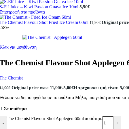
S-Elf Juice – Kiwi Passion Guava Ice 10ml
5,50
€
Επιστροφή στα προϊόντα
The Chemist Flavour Shot Fried Ice Cream 60ml
Original price
11,90
€
-58%
Κλικ για μεγέθυνση
The Chemist Flavour Shot Applegen 
The Chemist
Original price was: 11,90€.
5,00
€
Η τρέχουσα τιμή είναι: 5,00
11,90
€
Θέλαμε να δημιουργήσουμε το απόλυτο Μήλο, μια γεύση που να κατα
Σε απόθεμα
The Chemist Flavour Shot Applegen 60ml ποσότητα
-
+