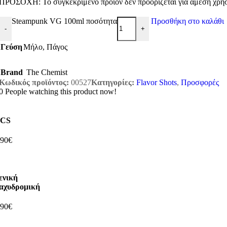
ΠΡΟΣΟΧΗ: Το συγκεκριμένο προϊόν δεν προορίζεται για άμεση χρήση
Steampunk VG 100ml ποσότητα
Προσθήκη στο καλάθι
-
+
Γεύση
Μήλο
,
Πάγος
Brand
The Chemist
Κωδικός προϊόντος:
00527
Κατηγορίες:
Flavor Shots
,
Προσφορές
0
People watching this product now!
CS
,90€
ενική
αχυδρομική
,90€