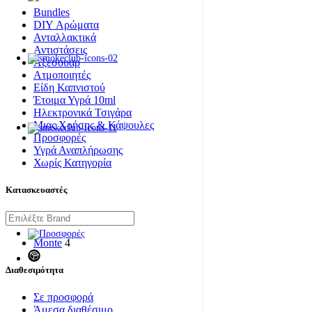
Bundles
DIY Αρώματα
Ανταλλακτικά
Αντιστάσεις
Αξεσουάρ
Ατμοποιητές
Είδη Καπνιστού
Έτοιμα Υγρά 10ml
Ηλεκτρονικά Τσιγάρα
Μιας Χρήσης & Κάψουλες
Προσφορές
Υγρά Αναπλήρωσης
Χωρίς Κατηγορία
Κατασκευαστές
Monte
4
Διαθεσιμότητα
Σε προσφορά
Άμεσα διαθέσιμο