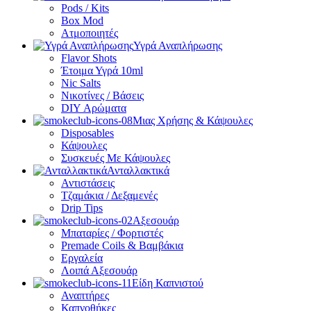
Pods / Kits
Box Mod
Ατμοποιητές
Υγρά Αναπλήρωσης
Flavor Shots
Έτοιμα Υγρά 10ml
Nic Salts
Νικοτίνες / Βάσεις
DIY Αρώματα
Μιας Χρήσης & Κάψουλες
Disposables
Κάψουλες
Συσκευές Με Κάψουλες
Ανταλλακτικά
Αντιστάσεις
Τζαμάκια / Δεξαμενές
Drip Tips
Αξεσουάρ
Μπαταρίες / Φορτιστές
Premade Coils & Βαμβάκια
Εργαλεία
Λοιπά Αξεσουάρ
Είδη Καπνιστού
Αναπτήρες
Καπνοθήκες