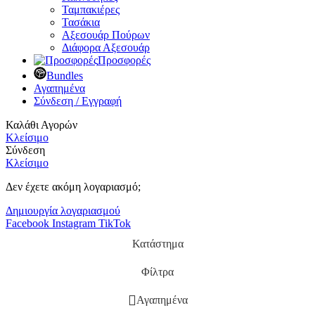
Ταμπακιέρες
Τασάκια
Αξεσουάρ Πούρων
Διάφορα Αξεσουάρ
Προσφορές
Bundles
Αγαπημένα
Σύνδεση / Εγγραφή
Καλάθι Αγορών
Κλείσιμο
Σύνδεση
Κλείσιμο
Δεν έχετε ακόμη λογαριασμό;
Δημιουργία λογαριασμού
Facebook
Instagram
TikTok
Κατάστημα
Φίλτρα
Αγαπημένα