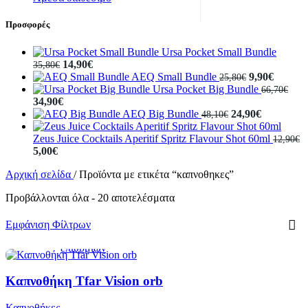
Προσφορές
Ursa Pocket Small Bundle
14,90
€
35,80
€
AEQ Small Bundle
9,90
€
25,80
€
Ursa Pocket Big Bundle
66,70
€
34,90
€
AEQ Big Bundle
24,90
€
48,10
€
Zeus Juice Cocktails Aperitif Spritz Flavour Shot 60ml
12,90
€
5,00
€
Αρχική σελίδα
/
Προϊόντα με ετικέτα “καπνοθηκες”
Προβάλλονται όλα - 20 αποτελέσματα
Προσθήκη
Προεπισκόπηση
Πρόσθήκη
στο
στην
Εμφάνιση Φίλτρων
καλάθι
λίστα
επιθυμιών
Καπνοθήκη Tfar Vision orb
Προσθήκη
Προεπισκόπηση
Πρόσθήκη
στο
στην
Καπνοθήκες