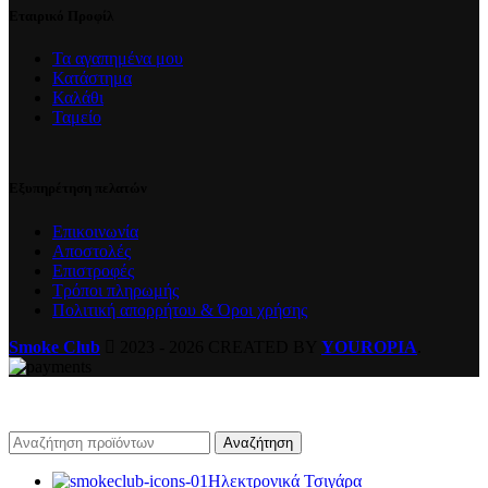
Εταιρικό Προφίλ
Τα αγαπημένα μου
Κατάστημα
Καλάθι
Ταμείο
Εξυπηρέτηση πελατών
Επικοινωνία
Αποστολές
Επιστροφές
Τρόποι πληρωμής
Πολιτική απορρήτου & Όροι χρήσης
Smoke Club
2023 - 2026 CREATED BY
YOUROPIA
.
Αναζήτηση
Ηλεκτρονικά Τσιγάρα