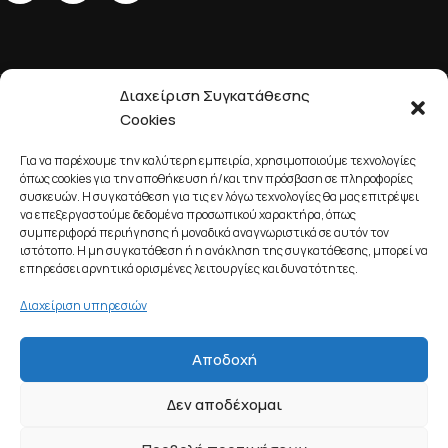
Διαχείριση Συγκατάθεσης
ΕΤΑΙΡΙΚΌ ΠΡΟΦΊΛ
Cookies
Για να παρέχουμε την καλύτερη εμπειρία, χρησιμοποιούμε τεχνολογίες
όπως cookies για την αποθήκευση ή/και την πρόσβαση σε πληροφορίες
συσκευών. Η συγκατάθεση για τις εν λόγω τεχνολογίες θα μας επιτρέψει
να επεξεργαστούμε δεδομένα προσωπικού χαρακτήρα, όπως
ΕΞΥΠΗΡΈΤΗΣΗ ΠΕΛΑΤΏΝ
συμπεριφορά περιήγησης ή μοναδικά αναγνωριστικά σε αυτόν τον
Smoke Club
2023 - 2026 CREATED BY
YOUROPIA
.
ιστότοπο. Η μη συγκατάθεση ή η ανάκληση της συγκατάθεσης, μπορεί να
επηρεάσει αρνητικά ορισμένες λειτουργίες και δυνατότητες.
Διαχείριση υπηρεσιών
American Stars – Strawberry Queen 10ml
Αποδοχή
5,50
€
ΕΠΙΛΟΓΉ
Δεν αποδέχομαι