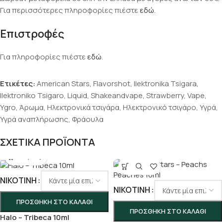
Για περισσότερες πληροφορίες πιέστε
εδώ
.
Επιστροφές
Για πληροφορίες πιέστε
εδώ
.
Ετικέτες:
American Stars
,
Flavorshot
,
Ilektronika Tsigara
,
Ilektroniko Tsigaro
,
Liquid
,
Shakeandvape
,
Strawberry
,
Vape
,
Ygro
,
Άρωμα
,
Ηλεκτρονικά τσιγάρα
,
Ηλεκτρονικό τσιγάρο
,
Υγρά
,
Υγρά αναπλήρωσης
,
Φράουλα
ΣΧΕΤΙΚΑ ΠΡΟΪΟΝΤΑ
ΝΙΚΟΤΊΝΗ
ΝΙΚΟΤΊΝΗ
ΠΡΟΣΘΉΚΗ ΣΤΟ ΚΑΛΆΘΙ
ΠΡΟΣΘΉΚΗ ΣΤΟ ΚΑΛΆΘΙ
Halo – Tribeca 10ml