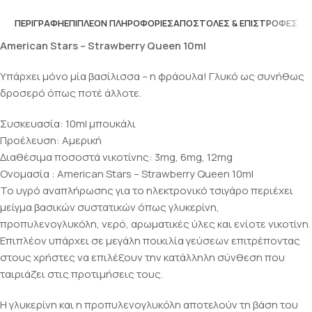
ΠΕΡΙΓΡΑΦΉ
ΕΠΙΠΛΈΟΝ ΠΛΗΡΟΦΟΡΊΕΣ
ΑΠΟΣΤΟΛΈΣ & ΕΠΙΣΤΡΟΦΈΣ
American Stars – Strawberry Queen 10ml
Υπάρχει μόνο μία βασίλισσα – η φράουλα! Γλυκό ως συνήθως
δροσερό όπως ποτέ άλλοτε.
Συσκευασία: 10ml μπουκάλι
Προέλευση: Αμερική
Διαθέσιμα ποσοστά νικοτίνης: 3mg, 6mg, 12mg
Ονομασία : American Stars – Strawberry Queen 10ml
Το υγρό αναπλήρωσης για το ηλεκτρονικό τσιγάρο περιέχει
μείγμα βασικών συστατικών όπως γλυκερίνη,
προπυλενογλυκόλη, νερό, αρωματικές ύλες και ενίοτε νικοτίνη.
Επιπλέον υπάρχει σε μεγάλη ποικιλία γεύσεων επιτρέποντας
στους χρήστες να επιλέξουν την κατάλληλη σύνθεση που
ταιριάζει στις προτιμήσεις τους.
Η γλυκερίνη και η προπυλενογλυκόλη αποτελούν τη βάση του