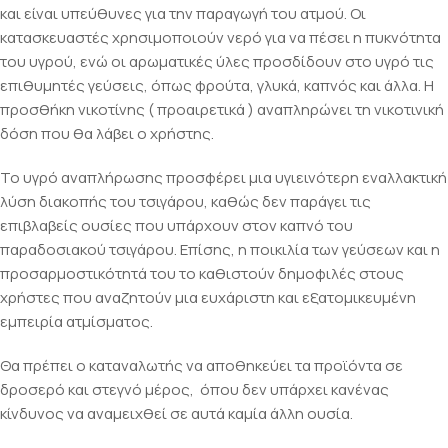
και είναι υπεύθυνες για την παραγωγή του ατμού. Οι
κατασκευαστές χρησιμοποιούν νερό για να πέσει η πυκνότητα
του υγρού, ενώ οι αρωματικές ύλες προσδίδουν στο υγρό τις
επιθυμητές γεύσεις, όπως φρούτα, γλυκά, καπνός και άλλα. Η
προσθήκη νικοτίνης ( προαιρετικά ) αναπληρώνει τη νικοτινική
δόση που θα λάβει ο χρήστης.
Το υγρό αναπλήρωσης προσφέρει μια υγιεινότερη εναλλακτική
λύση διακοπής του τσιγάρου, καθώς δεν παράγει τις
επιβλαβείς ουσίες που υπάρχουν στον καπνό του
παραδοσιακού τσιγάρου. Επίσης, η ποικιλία των γεύσεων και η
προσαρμοστικότητά του το καθιστούν δημοφιλές στους
χρήστες που αναζητούν μια ευχάριστη και εξατομικευμένη
εμπειρία ατμίσματος.
Θα πρέπει ο καταναλωτής να αποθηκεύει τα προϊόντα σε
δροσερό και στεγνό μέρος, όπου δεν υπάρχει κανένας
κίνδυνος να αναμειχθεί σε αυτά καμία άλλη ουσία.