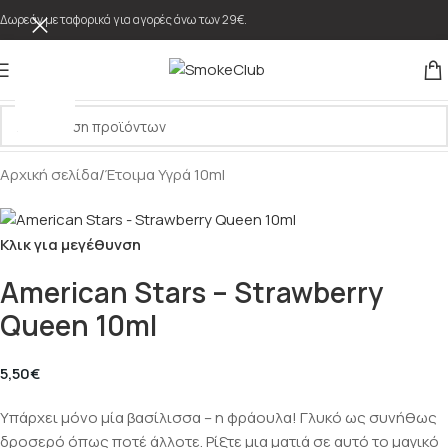
Δωρεάν μεταφορικά για αγορές άνω των 29€.
Αρχική σελίδα
/
Έτοιμα Υγρά 10ml
Κλικ για μεγέθυνση
American Stars – Strawberry
Queen 10ml
5,50
€
Υπάρχει μόνο μία βασίλισσα – η φράουλα! Γλυκό ως συνήθως
δροσερό όπως ποτέ άλλοτε. Ρίξτε μια ματιά σε αυτό το μαγικό