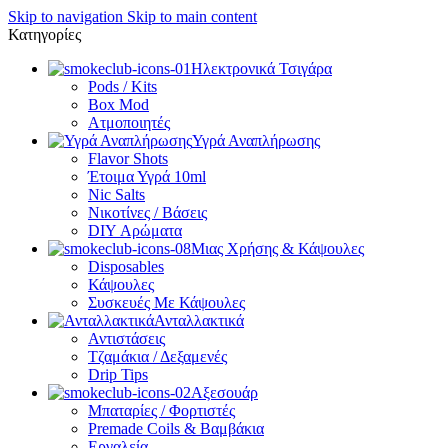
Skip to navigation
Skip to main content
Κατηγορίες
Ηλεκτρονικά Τσιγάρα
Pods / Kits
Box Mod
Ατμοποιητές
Υγρά Αναπλήρωσης
Flavor Shots
Έτοιμα Υγρά 10ml
Nic Salts
Νικοτίνες / Βάσεις
DIY Αρώματα
Μιας Χρήσης & Κάψουλες
Disposables
Κάψουλες
Συσκευές Με Κάψουλες
Ανταλλακτικά
Αντιστάσεις
Τζαμάκια / Δεξαμενές
Drip Tips
Αξεσουάρ
Μπαταρίες / Φορτιστές
Premade Coils & Βαμβάκια
Εργαλεία