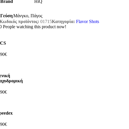
Brand
HiQ
Γεύση
Μάνγκο
,
Πάγος
Κωδικός προϊόντος:
01715
Κατηγορία:
Flavor Shots
0
People watching this product now!
CS
,90€
ενική
αχυδρομική
,90€
peedex
,90€