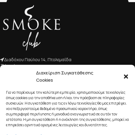
Διαδόχου Παύλου 14, Πτολεμαΐδα
(+30) 2463 022 103
Διαχείριση Συγκατάθεσης
info@smokeclub.gr
Cookies
Για να παρέχουμε την καλύτερη εμπειρία, χρησιμοποιούμε τεχνολογίες
όπως cookies για την αποθήκευση ή/και την πρόσβαση σε πληροφορίες
συσκευών. Η συγκατάθεση για τις εν λόγω τεχνολογίες θα μας επιτρέψει
να επεξεργαστούμε δεδομένα προσωπικού χαρακτήρα, όπως
συμπεριφορά περιήγησης ή μοναδικά αναγνωριστικά σε αυτόν τον
ιστότοπο. Η μη συγκατάθεση ή η ανάκληση της συγκατάθεσης, μπορεί να
επηρεάσει αρνητικά ορισμένες λειτουργίες και δυνατότητες.
ΕΤΑΙΡΙΚΌ ΠΡΟΦΊΛ