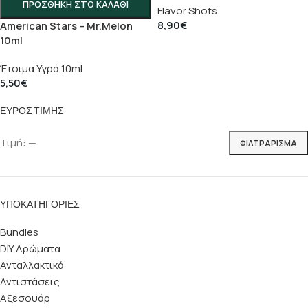
ΠΡΟΣΘΉΚΗ ΣΤΟ ΚΑΛΆΘΙ
Flavor Shots
8,90
€
American Stars – Mr.Melon
10ml
Έτοιμα Υγρά 10ml
5,50
€
ΕΎΡΟΣ ΤΙΜΉΣ
Τιμή:
—
ΦΙΛΤΡΆΡΙΣΜΑ
ΥΠΟΚΑΤΗΓΟΡΊΕΣ
Bundles
DIY Αρώματα
Ανταλλακτικά
Αντιστάσεις
Αξεσουάρ