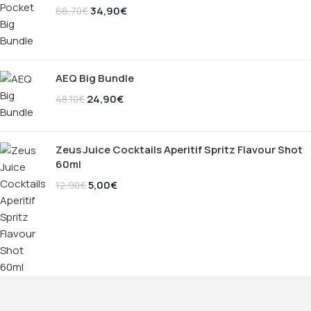
34,90
€
66,70
€
AEQ Big Bundle
24,90
€
48,10
€
Zeus Juice Cocktails Aperitif Spritz Flavour Shot
60ml
5,00
€
12,90
€