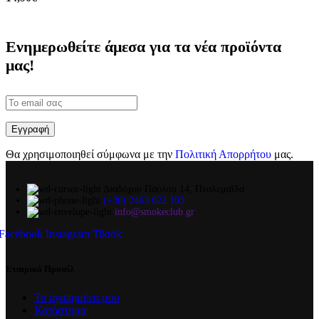
Ενημερωθείτε άμεσα για τα νέα προϊόντα
μας!
Θα χρησιμοποιηθεί σύμφωνα με την
Πολιτική Απορρήτου
μας.
Διαδόχου Παύλου 14, Πτολεμαΐδα
(+30) 2463 022 103
info@smokeclub.gr
Facebook
Instagram
Tiktok
Εταιρικό Προφίλ
Τα αγαπημένα μου
Κατάστημα