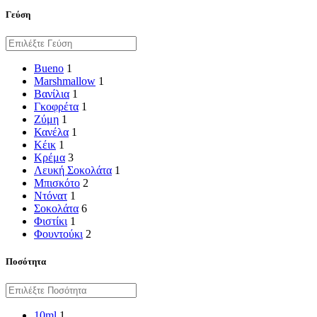
Γεύση
Bueno
1
Marshmallow
1
Βανίλια
1
Γκοφρέτα
1
Ζύμη
1
Κανέλα
1
Κέικ
1
Κρέμα
3
Λευκή Σοκολάτα
1
Μπισκότο
2
Ντόνατ
1
Σοκολάτα
6
Φιστίκι
1
Φουντούκι
2
Ποσότητα
10ml
1