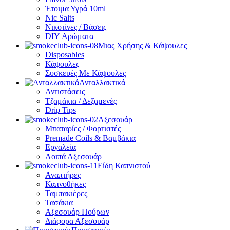
Έτοιμα Υγρά 10ml
Nic Salts
Νικοτίνες / Βάσεις
DIY Αρώματα
Μιας Χρήσης & Κάψουλες
Disposables
Κάψουλες
Συσκευές Με Κάψουλες
Ανταλλακτικά
Αντιστάσεις
Τζαμάκια / Δεξαμενές
Drip Tips
Αξεσουάρ
Μπαταρίες / Φορτιστές
Premade Coils & Βαμβάκια
Εργαλεία
Λοιπά Αξεσουάρ
Είδη Καπνιστού
Αναπτήρες
Καπνοθήκες
Ταμπακιέρες
Τασάκια
Αξεσουάρ Πούρων
Διάφορα Αξεσουάρ