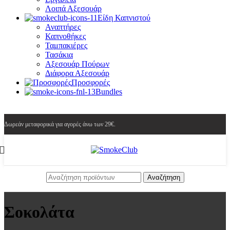
Λοιπά Αξεσουάρ
Είδη Καπνιστού
Αναπτήρες
Καπνοθήκες
Ταμπακιέρες
Τασάκια
Αξεσουάρ Πούρων
Διάφορα Αξεσουάρ
Προσφορές
Bundles
Δωρεάν μεταφορικά για αγορές άνω των 29€.
Αναζήτηση
Σοκολάτα