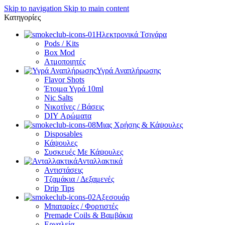
Skip to navigation
Skip to main content
Κατηγορίες
Ηλεκτρονικά Τσιγάρα
Pods / Kits
Box Mod
Ατμοποιητές
Υγρά Αναπλήρωσης
Flavor Shots
Έτοιμα Υγρά 10ml
Nic Salts
Νικοτίνες / Βάσεις
DIY Αρώματα
Μιας Χρήσης & Κάψουλες
Disposables
Κάψουλες
Συσκευές Με Κάψουλες
Ανταλλακτικά
Αντιστάσεις
Τζαμάκια / Δεξαμενές
Drip Tips
Αξεσουάρ
Μπαταρίες / Φορτιστές
Premade Coils & Βαμβάκια
Εργαλεία