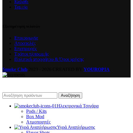
Καλάθι
Ταμείο
Εξυπηρέτηση πελατών
Επικοινωνία
Αποστολές
Επιστροφές
Τρόποι πληρωμής
Πολιτική απορρήτου & Όροι χρήσης
Smoke Club
2023 - 2026 CREATED BY
YOUROPIA
.
Αναζήτηση
Ηλεκτρονικά Τσιγάρα
Pods / Kits
Box Mod
Ατμοποιητές
Υγρά Αναπλήρωσης
Flavor Shots