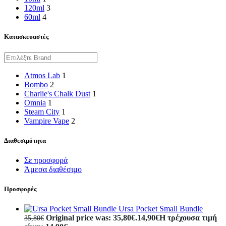
120ml
3
60ml
4
Κατασκευαστές
Atmos Lab
1
Bombo
2
Charlie's Chalk Dust
1
Omnia
1
Steam City
1
Vampire Vape
2
Διαθεσιμότητα
Σε προσφορά
Άμεσα διαθέσιμο
Προσφορές
Ursa Pocket Small Bundle
Original price was: 35,80€.
14,90
€
Η τρέχουσα τιμή
35,80
€