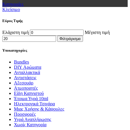
Κατηγορίες
Κλείσιμο
Εύρος Τιμής
Ελάχιστη τιμή
Μέγιστη τιμή
Φιλτράρισμα
Υποκατηγορίες
Bundles
DIY Αρώματα
Ανταλλακτικά
Αντιστάσεις
Αξεσουάρ
Ατμοποιητές
Είδη Καπνιστού
Έτοιμα Υγρά 10ml
Ηλεκτρονικά Τσιγάρα
Μιας Χρήσης & Κάψουλες
Προσφορές
Υγρά Αναπλήρωσης
Χωρίς Κατηγορία