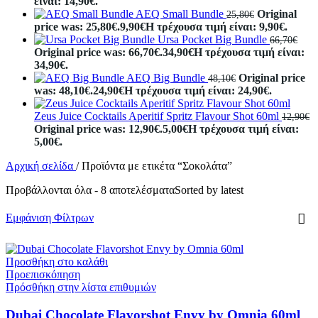
είναι: 14,90€.
AEQ Small Bundle
Original
25,80
€
price was: 25,80€.
9,90
€
Η τρέχουσα τιμή είναι: 9,90€.
Ursa Pocket Big Bundle
66,70
€
Original price was: 66,70€.
34,90
€
Η τρέχουσα τιμή είναι:
34,90€.
AEQ Big Bundle
Original price
48,10
€
was: 48,10€.
24,90
€
Η τρέχουσα τιμή είναι: 24,90€.
Zeus Juice Cocktails Aperitif Spritz Flavour Shot 60ml
12,90
€
Original price was: 12,90€.
5,00
€
Η τρέχουσα τιμή είναι:
5,00€.
Αρχική σελίδα
/
Προϊόντα με ετικέτα “Σοκολάτα”
Προβάλλονται όλα - 8 αποτελέσματα
Sorted by latest
Εμφάνιση Φίλτρων
Προσθήκη στο καλάθι
Προεπισκόπηση
Πρόσθήκη στην λίστα επιθυμιών
Dubai Chocolate Flavorshot Envy by Omnia 60ml