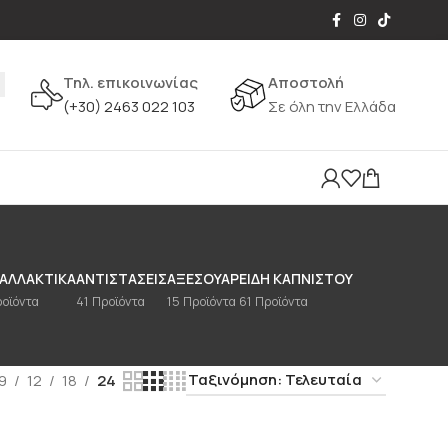
Τηλ. επικοινωνίας
Αποστολή
(+30) 2463 022 103
Σε όλη την Ελλάδα
ΑΛΛΑΚΤΙΚΆ
ΑΝΤΙΣΤΆΣΕΙΣ
ΑΞΕΣΟΥΆΡ
ΕΊΔΗ ΚΑΠΝΙΣΤΟΎ
ροϊόντα
41 Προϊόντα
15 Προϊόντα
61 Προϊόντα
9
12
18
24