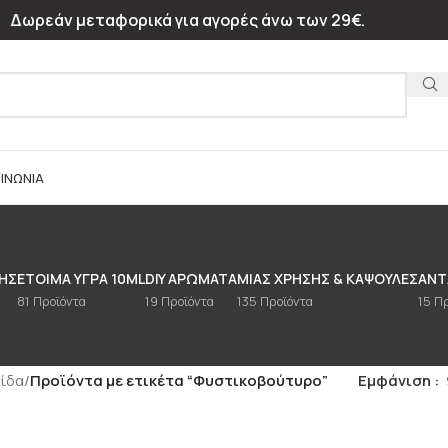
Δωρεάν μεταφορικά για αγορές άνω των 29€.
ΙΝΩΝΊΑ
ΗΣ
ΈΤΟΙΜΑ ΥΓΡΆ 10ML
DIY ΑΡΏΜΑΤΑ
ΜΙΑΣ ΧΡΉΣΗΣ & ΚΆΨΟΥΛΕΣ
ΑΝΤ
81 Προϊόντα
19 Προϊόντα
135 Προϊόντα
15 Π
λίδα
/
Προϊόντα με ετικέτα “Φυστικοβούτυρο”
Εμφάνιση