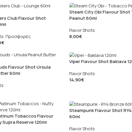
Steam City Obi Flavour Shot
rs Club Flavour Shot
Peanut 60ml
0ml
Flavor Shots
ts
,
Προσφορές
8,00
€
0
€
Viper Flavour Shot Baklava 1
uds Flavour Shot Ursula
tter 60ml
Flavor Shots
14,90
€
ts
Steampunk Flavour Shot RY4
tinum Tobaccos Flavour
60ml
y Supra Reserve 120ml
Flavor Shots