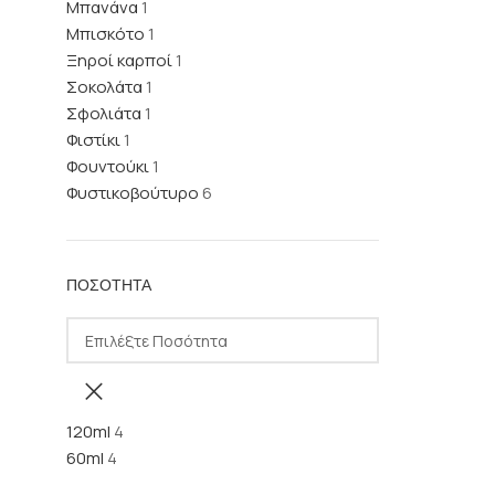
Μπανάνα
1
Μπισκότο
1
Ξηροί καρποί
1
Σοκολάτα
1
Σφολιάτα
1
Φιστίκι
1
Φουντούκι
1
Φυστικοβούτυρο
6
ΠΟΣΌΤΗΤΑ
120ml
4
60ml
4