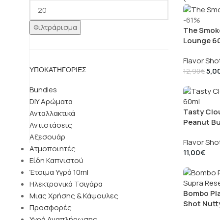
-61%
Φιλτράρισμα
The Smoke
Lounge 6
Flavor Sho
ΥΠΟΚΑΤΗΓΟΡΊΕΣ
5,0
12,90
€
Bundles
DIY Αρώματα
Tasty Clo
Ανταλλακτικά
Peanut Bu
Αντιστάσεις
Αξεσουάρ
Flavor Sho
Ατμοποιητές
11,00
€
Είδη Καπνιστού
Έτοιμα Υγρά 10ml
Ηλεκτρονικά Τσιγάρα
Bombo Pla
Μιας Χρήσης & Κάψουλες
Shot Nutt
Προσφορές
Υγρά Αναπλήρωσης