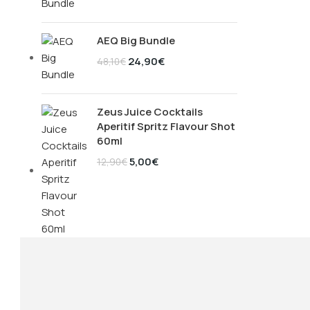
AEQ Big Bundle
24,90
€
48,10
€
Zeus Juice Cocktails
Aperitif Spritz Flavour Shot
60ml
5,00
€
12,90
€