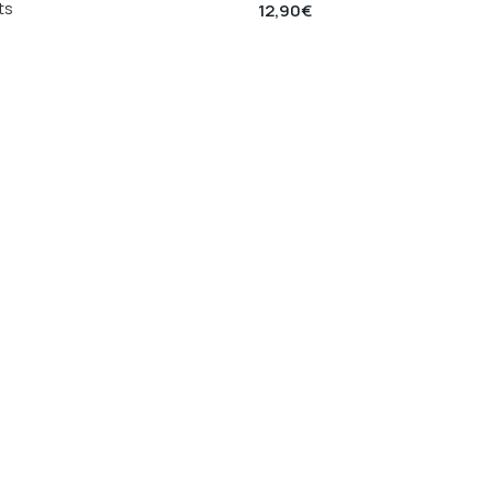
ts
12,90
€