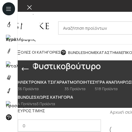
ΌΛΕΣ ΟΙ ΚΑΤΗΓΟΡΊΕΣ
BUNDLES
HOME
ΚΑΤΆΣΤΗΜΑ
ΕΠΙΚΟ
Φυστικοβούτυρο
ΗΛΕΚΤΡΟΝΙΚΆ ΤΣΙΓΆΡΑ
ΑΤΜΟΠΟΙΗΤΈΣ
ΥΓΡΆ ΑΝΑΠΛΉΡΩΣ
36 Προϊόντα
35 Προϊόντα
518 Προϊόντα
BUNDLES
ΧΩΡΊΣ ΚΑΤΗΓΟΡΊΑ
4 Προϊόντα
3 Προϊόντα
ΕΎΡΟΣ ΤΙΜΉΣ
Αρχική σε